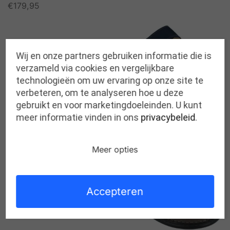
€
179,95
Wij en onze partners gebruiken informatie die is
verzameld via cookies en vergelijkbare
technologieën om uw ervaring op onze site te
verbeteren, om te analyseren hoe u deze
gebruikt en voor marketingdoeleinden. U kunt
Nieuw
Nieuw
meer informatie vinden in ons
privacybeleid
.
MEPHISTO garcia TAUPE
FINN COMFORT danzig
NAUTIC K
€
215,00
€
139,00
Meer opties
Accepteren