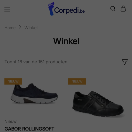
Corpedi
Home
Winkel
Winkel
Toont
18
van de
151
producten
NIEUW
NIEUW
Nieuw
GABOR ROLLINGSOFT