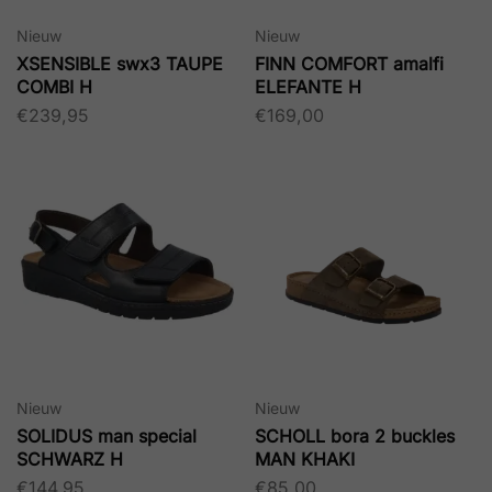
Nieuw
Nieuw
XSENSIBLE swx3 TAUPE
FINN COMFORT amalfi
COMBI H
ELEFANTE H
€
239,95
€
169,00
Nieuw
Nieuw
SOLIDUS man special
SCHOLL bora 2 buckles
SCHWARZ H
MAN KHAKI
€
144,95
€
85,00