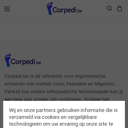
Corpedi
Corpedi.be is dé referentie voor ergonomische
schoenen met merken zoals Xsensible en Mephisto.
Dankzij hun unieke orthopedische technologieën kan jij
een hele dag zonder pijn rondlopen. Probeer het
Corpedi effect nu zelf en geef jouw voeten de
Wij en onze partners gebruiken informatie die is
ondersteuning die ze verdienen!
verzameld via cookies en vergelijkbare
technologieën om uw ervaring op onze site te