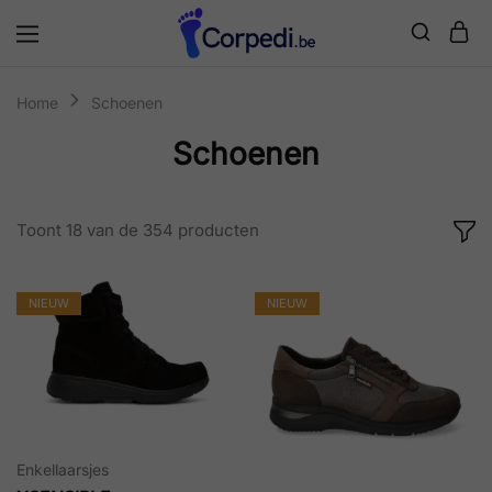
Corpedi
Home
Schoenen
Schoenen
Toont
18
van de
354
producten
NIEUW
NIEUW
Enkellaarsjes