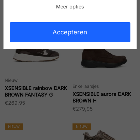
MEPHISTO MOBILS laonie
MEPHISTO MOBILS kristof
Meer opties
PLUM H
BLACK H
€
230,00
€
240,00
Accepteren
NIEUW
NIEUW
Nieuw
Enkellaarsjes
XSENSIBLE rainbow DARK
XSENSIBLE aurora DARK
BROWN FANTASY G
BROWN H
€
269,95
€
279,95
NIEUW
NIEUW