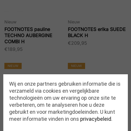
Nieuw
Nieuw
FOOTNOTES pauline
FOOTNOTES erika SUEDE
TECHNO AUBERGINE
BLACK H
COMBI H
€
209,95
€
189,95
NIEUW
NIEUW
Wij en onze partners gebruiken informatie die is
verzameld via cookies en vergelijkbare
technologieën om uw ervaring op onze site te
verbeteren, om te analyseren hoe u deze
gebruikt en voor marketingdoeleinden. U kunt
meer informatie vinden in ons
privacybeleid
.
Nieuw
Nieuw