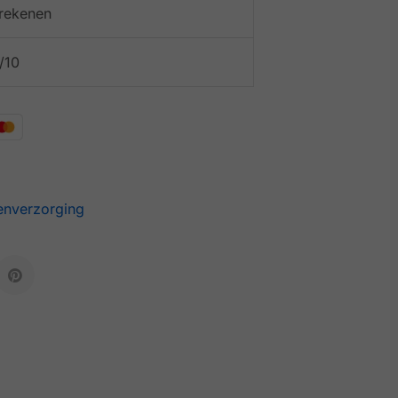
afrekenen
/10
enverzorging