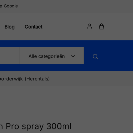
op Google
Blog
Contact
Alle categorieën
orderwijk (Herentals)
on Pro spray 300ml