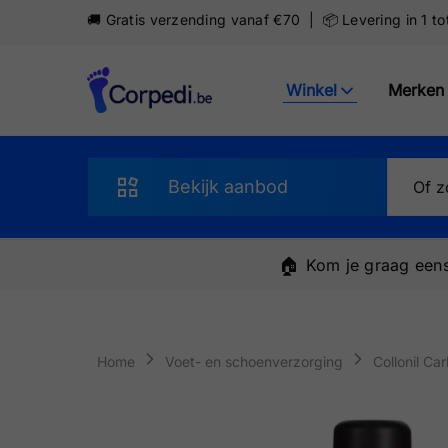
🚚 Gratis verzending vanaf €70 | 📦 Levering in 1 t
Winkel
Merken
Corpedi
Bekijk aanbod
Sandalen
🏠
Kom je graag eens
Slippers
Schoenen
Home
Voet- en schoenverzorging
Collonil Ca
Sneakers
Pantoffels