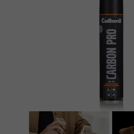
Enkellaarsjes
Kousen
Inlegzolen
Voet- en schoenverzorging
Outlet
Cadeaubon