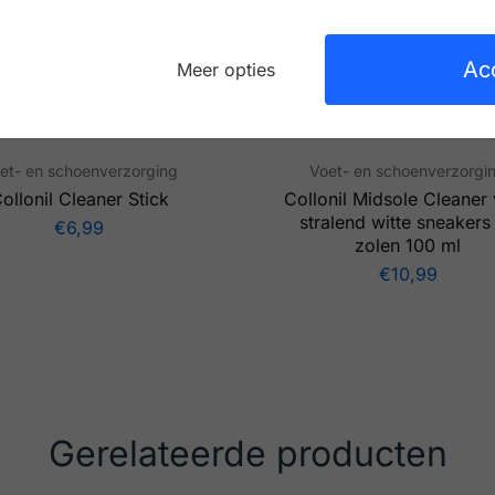
Ac
Meer opties
et- en schoenverzorging
Voet- en schoenverzorgi
ollonil Cleaner Stick
Collonil Midsole Cleaner
stralend witte sneakers
€
6,99
zolen 100 ml
€
10,99
Gerelateerde producten