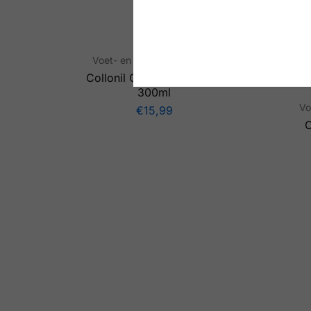
Voet- en schoenverzorging
Collonil Carbon Pro spray
300ml
Vo
€
15,99
C