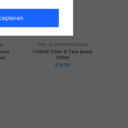
cepteren
ng
Voet- en schoenverzorging
 voor
Collonil Clean & Care pomp
 en
200ml
€
14,99