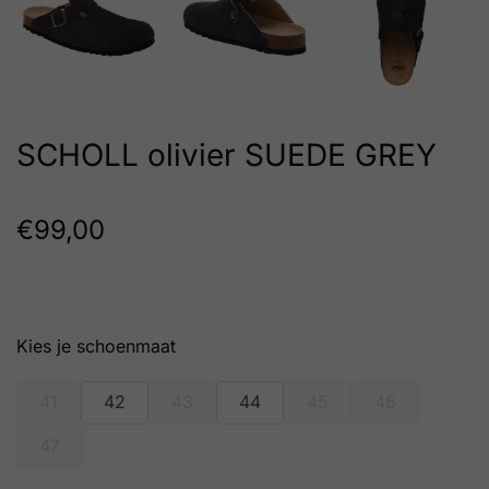
SCHOLL olivier SUEDE GREY
€
99,00
schoenmaat
41
42
43
44
45
46
47