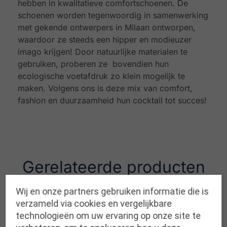
hebben in kwalitatieve comfortschoenen. De
schoenen worden tegenwoordig in samenwerking
met gekende ontwerpers in Milaan ontworpen,
waardoor ze steeds een hipper en modieuzer
imago krijgen! Door natuurlijke materialen te
gebruiken, proberen ze bovendien hun
ecologische voetafdruk zo klein mogelijk te
maken. Volgens ons is deze mix van comfort,
fashion en duurzaamheid hun cocktail tot succes!
Gerelateerde producten
Wij en onze partners gebruiken informatie die is
verzameld via cookies en vergelijkbare
technologieën om uw ervaring op onze site te