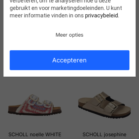
verbeteren, om te analyseren hoe u deze
gebruikt en voor marketingdoeleinden. U kunt
meer informatie vinden in ons
privacybeleid
.
SCHOLL noelle LIGHT
Meer opties
YELLOW PETROL
SCHOLL noelle raffia
€
130,00
BLACK
Accepteren
€
95,00
SCHOLL noelle WHITE
SCHOLL josephine