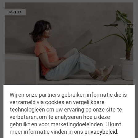
MRT
19
Wij en onze partners gebruiken informatie die is
De nieuwste schoenentrends voor de zomer
verzameld via cookies en vergelijkbare
van 2025
technologieën om uw ervaring op onze site te
De zomer van 2025 belooft een geweldige periode te
verbeteren, om te analyseren hoe u deze
worden voor schoenenliefhebbers. Of je nu houdt van
gebruikt en voor marketingdoeleinden. U kunt
opvallende designs of…
meer informatie vinden in ons
privacybeleid
.