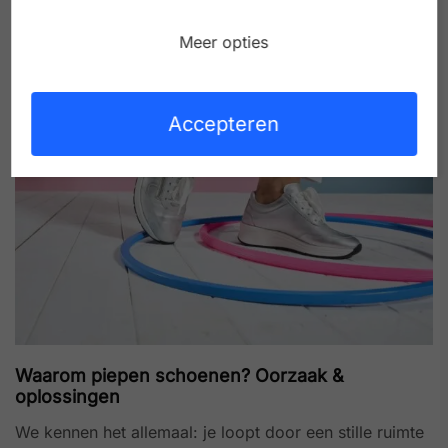
Lees meer
Meer opties
MRT
07
Accepteren
Waarom piepen schoenen? Oorzaak &
oplossingen
We kennen het allemaal: je loopt door een stille ruimte