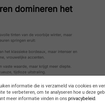
uren domineren het
volle tinten van de voorbije winter, maar
euren springen eruit:
an het klassieke bordeaux, maar intenser en
me, vrouwelijke accenten.
een vaste waarde, maar krijgt meer diepte.
euze, tijdloze uitstraling.
r dan met reliëf, glans, metallic accenten of
uiken informatie die is verzameld via cookies en ve
te te verbeteren, om te analyseren hoe u deze geb
unt meer informatie vinden in ons
privacybeleid
.
t winteroutfits én elegante looks voor elke