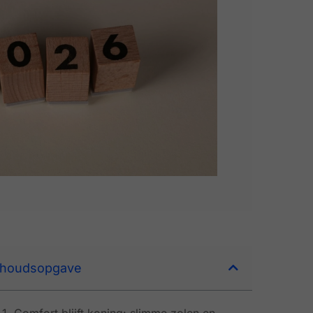
nhoudsopgave
1. Comfort blijft koning: slimme zolen en