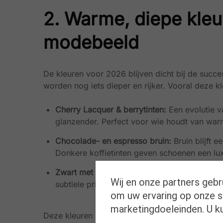
2. Warme, diepe kle
modebeeld
De kleuren voor 2026 blijven dicht bij de succes
worden nog iets dieper en rijker. Vooral deze kl
Cherry Lacquer & berrytinten:
Een evolutie v
glanzender. Perfect voor wie houdt van war
Chocolade- en espresso bruin:
Bruin blijft 
Donkere koffietinten geven schoenen een luxu
Zwart met textuur:
Zwart blijft populair, maa
Wij en onze partners gebr
subtiele prints voor extra karakter.
om uw ervaring op onze si
marketingdoeleinden. U k
Deze kleuren laten zich makkelijk combineren me