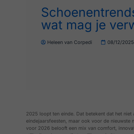
Enkellaarsjes
Schoenentrend
Kousen
wat mag je ver
Inlegzolen
Heleen van Corpedi
08/12/2025
Voet- en schoenverzorging
Outlet
Cadeaubon
2025 loopt ten einde. Dat betekent dat het niet a
eindejaarsfeesten, maar ook voor de nieuwst
voor 2026 belooft een mix van comfort, innovati