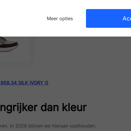
Ac
Meer opties
958.34 SILK IVORY G
ngrijker dan kleur
ren. In 2026 blijven we hieraan vasthouden.