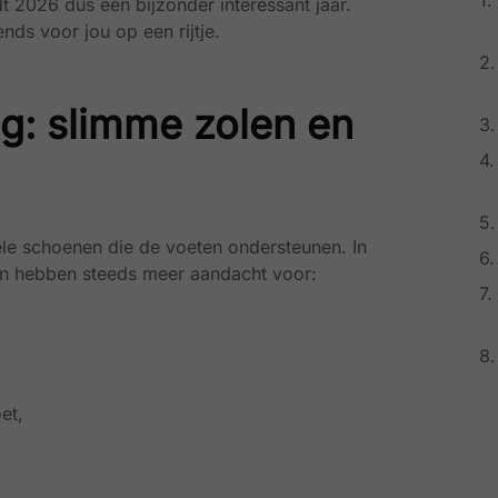
dt 2026 dus een bijzonder interessant jaar.
ends voor jou op een rijtje.
ing: slimme zolen en
ele schoenen die de voeten ondersteunen. In
en hebben steeds meer aandacht voor:
et,