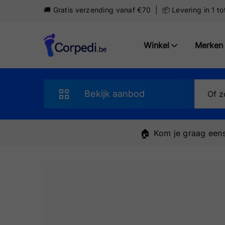
🚚 Gratis verzending vanaf €70 | 📦 Levering in 1 t
Winkel
Merken
Corpedi
Bekijk aanbod
Sandalen
🏠
Kom je graag eens
Slippers
Schoenen
Sneakers
Pantoffels