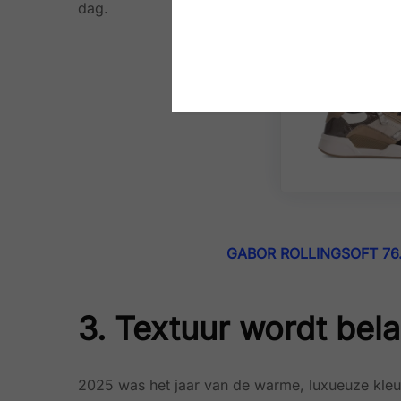
dag.
GABOR ROLLINGSOFT 76.
3. Textuur wordt bela
2025 was het jaar van de warme, luxueuze kleu