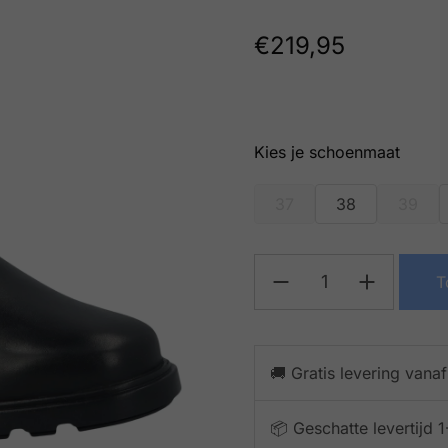
€
219,95
schoenmaat
37
38
39
T
🚚 Gratis levering vana
📦 Geschatte levertijd