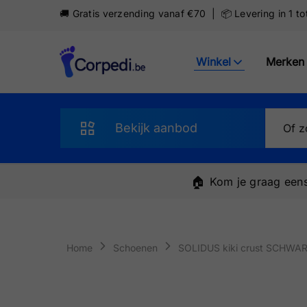
🚚 Gratis verzending vanaf €70 | 📦 Levering in 1 t
Winkel
Merken
Corpedi
Bekijk aanbod
Sandalen
🏠
Kom je graag eens
Slippers
Schoenen
Home
Schoenen
SOLIDUS kiki crust SCHWA
Sneakers
Pantoffels