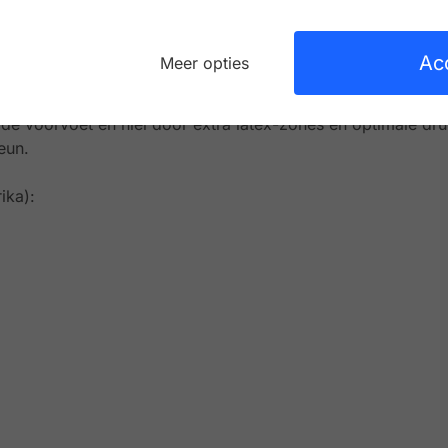
rand zorgt ervoor dat uw steunzool voldoende houvast hee
de tussenzool garandeert een goede pasvorm voor uw eig
Ac
Meer opties
e steun door echt lederen en kurken voetbed.
mping door luchtgepolsterde PU loopzool.
e voorvoet en hiel door extra latex-zones en optimale dr
eun.
ika):