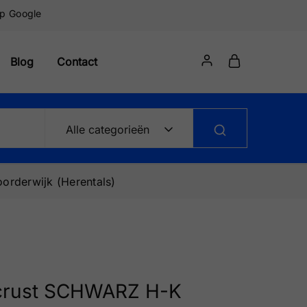
op Google
Blog
Contact
Alle categorieën
orderwijk (Herentals)
 crust SCHWARZ H-K