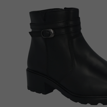
Enkellaarsjes
Kousen
Inlegzolen
Voet- en schoenverzorging
Outlet
Cadeaubon