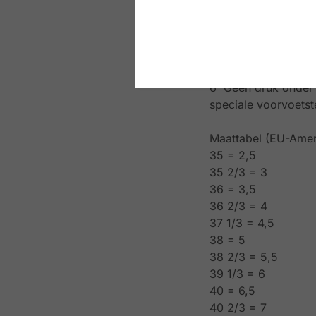
2 De verhoogde hak
blijft.
3 De vlakke gevoer
4 Ideale zijdelings
5 Perfecte schokde
6 Geen druk onder d
speciale voorvoetst
Maattabel (EU-Amer
35 = 2,5
35 2/3 = 3
36 = 3,5
36 2/3 = 4
37 1/3 = 4,5
38 = 5
38 2/3 = 5,5
39 1/3 = 6
40 = 6,5
40 2/3 = 7