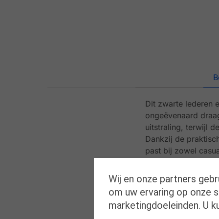
B
Dit zwarte lederen
ongeëvenaard draagc
uitstraling, terwij
Dankzij de praktisch
past bij zowel casua
Breedtemaat: H en K
Wij en onze partners gebr
om uw ervaring op onze si
De voordelen van S
marketingdoeleinden. U k
1 Orthopedische zoo