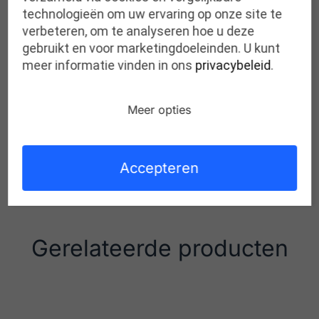
43 2/3 = 9,5
technologieën om uw ervaring op onze site te
44 1/3 = 10
verbeteren, om te analyseren hoe u deze
45 = 10,5
gebruikt en voor marketingdoeleinden. U kunt
45 2/3 = 11
meer informatie vinden in ons
privacybeleid
.
46 1/3 = 11,5
47 = 12
47 2/3 = 12,5
Meer opties
48 1/3 = 13
49 = 13,5
50 = 14
Accepteren
Gerelateerde producten