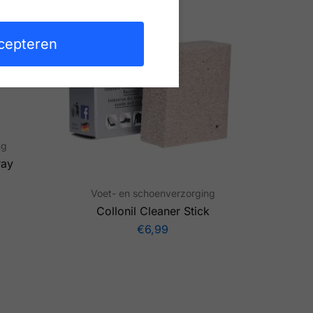
cepteren
ng
ray
Voet- en schoenverzorging
Collonil Cleaner Stick
€
6,99