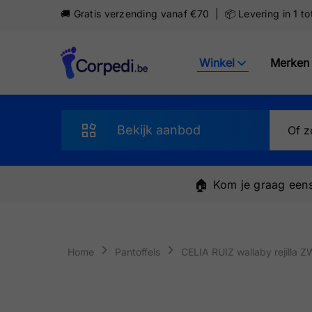
🚚 Gratis verzending vanaf €70 | 📦 Levering in 1 t
Winkel
Merken
Corpedi
Bekijk aanbod
Sandalen
🏠
Kom je graag eens
Slippers
Schoenen
Home
Pantoffels
CELIA RUIZ wallaby rejilla 
Sneakers
Pantoffels