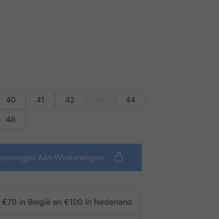
40
41
42
43
44
48
oevoegen Aan Winkelwagen
f €70 in België en €100 in Nederland