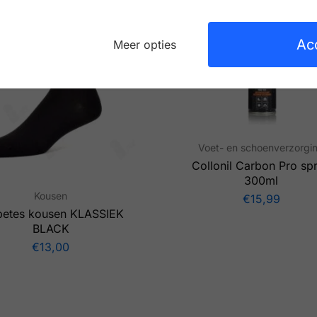
Ac
Meer opties
Voet- en schoenverzorgi
Collonil Carbon Pro sp
300ml
Kousen
€
15,99
betes kousen KLASSIEK
BLACK
€
13,00