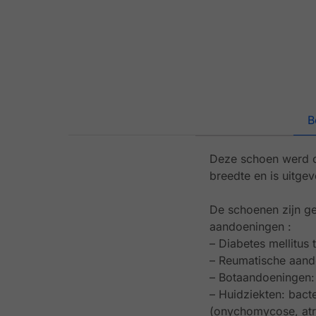
B
Deze schoen werd o
breedte en is uitge
De schoenen zijn ge
aandoeningen :
– Diabetes mellitus 
– Reumatische aandoe
– Botaandoeningen:
– Huidziekten: bact
(onychomycose, atr