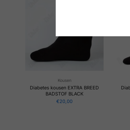
Kousen
Diabetes kousen EXTRA BREED
Dia
BADSTOF BLACK
€
20,00