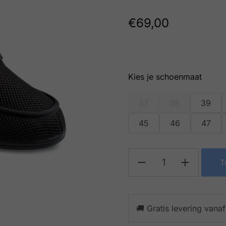
€
69,00
schoenmaat
37
38
39
45
46
47
T
🚚 Gratis levering vana