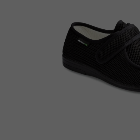
Enkellaarsjes
Kousen
Inlegzolen
Voet- en schoenverzorging
Outlet
Cadeaubon