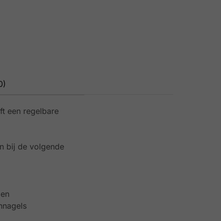
0)
t een regelbare
n bij de volgende
gen
ennagels