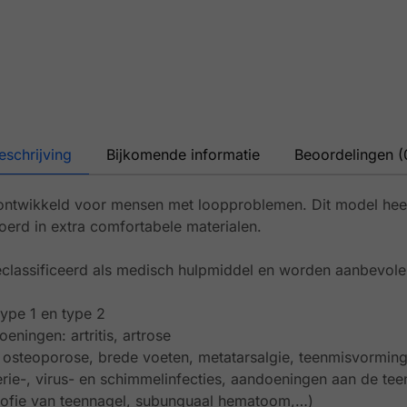
eschrijving
Bijkomende informatie
Beoordelingen (
ntwikkeld voor mensen met loopproblemen. Dit model heef
voerd in extra comfortabele materialen.
classificeerd als medisch hulpmiddel en worden aanbevole
type 1 en type 2
ningen: artritis, artrose
 osteoporose, brede voeten, metatarsalgie, teenmisvormin
erie-, virus- en schimmelinfecties, aandoeningen aan de te
ofie van teennagel, subunguaal hematoom,…)