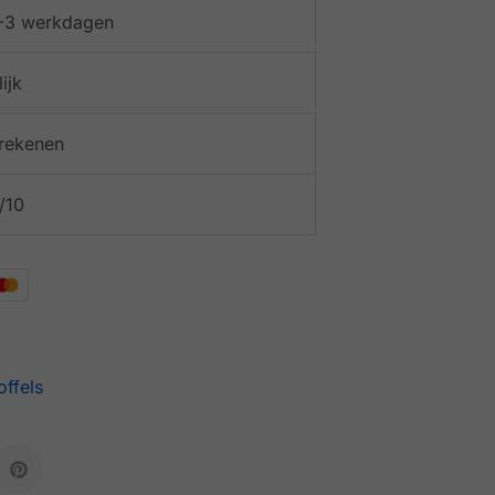
 1-3 werkdagen
ijk
afrekenen
/10
offels