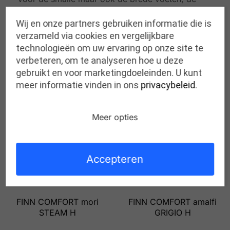
gevoelige voeten en voor voeten die een
Wij en onze partners gebruiken informatie die is
afwikkelbeperking hebben.
verzameld via cookies en vergelijkbare
technologieën om uw ervaring op onze site te
verbeteren, om te analyseren hoe u deze
gebruikt en voor marketingdoeleinden. U kunt
meer informatie vinden in ons
privacybeleid
.
Gerelateerde producten
Meer opties
Accepteren
FINN COMFORT mori
FINN COMFORT amalfi
STEAM H
GRIGIO H