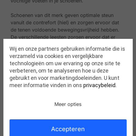
vochtige voeten in je schoenen.
Schoenen van dit merk geven optimale steun
vanuit de contrefort (hiel) en zorgen ervoor dat
de tenen voldoende bewegingsvrijheid hebben.
De verschillende leesten zorgen ervoor dat er
voor vrijwel elke voet een passende Finn Comfort
Wij en onze partners gebruiken informatie die is
verkrijgbaar is. De verschillende leesten en
verzameld via cookies en vergelijkbare
modellen zorgen ervoor dat er schoenen zijn
technologieën om uw ervaring op onze site te
voor de smalle maar ook de brede voeten, de
verbeteren, om te analyseren hoe u deze
gevoelige voeten en voor voeten die een
gebruikt en voor marketingdoeleinden. U kunt
afwikkelbeperking hebben.
meer informatie vinden in ons
privacybeleid
.
Meer opties
Gerelateerde producten
Accepteren