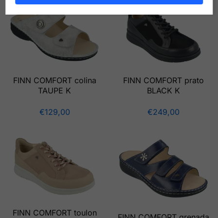
FINN COMFORT colina
FINN COMFORT prato
TAUPE K
BLACK K
€
129,00
€
249,00
FINN COMFORT toulon
FINN COMFORT grenada