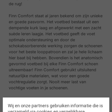
de rug!
Finn Comfort staat al jaren bekend om zijn unieke
en goede pasvorm. Het voetbed bestaat uit een
dempende kurk laag en afgewerkt met een zacht
suède leren laagje. Het voetbed geeft de voet
optimale ondersteuning en door de
schokabsorberende werking zorgen de schoenen
voor het beste looppatroon en zal je hele lichaam
hier baat bij hebben. Bovendien is het anatomisch
gevormd voetbed bij elke Finn Comfort schoen
uitneembaar! Finn Comfort gebruikt uitsluitend
natuurlijke materialen, wat voor een goede
vochtregulatie zorgt. Nooit meer last van
vochtige voeten in je schoenen.
Wij en onze partners gebruiken informatie die is
verzameld via cookies en vergelijkbare