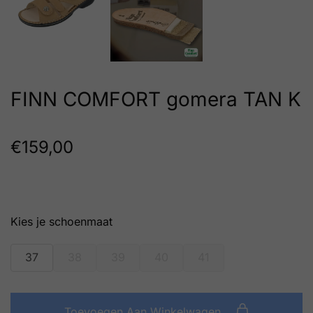
FINN COMFORT gomera TAN K
€
159,00
schoenmaat
37
38
39
40
41
Toevoegen Aan Winkelwagen