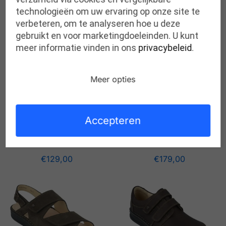
technologieën om uw ervaring op onze site te
Gerelateerde producten
verbeteren, om te analyseren hoe u deze
gebruikt en voor marketingdoeleinden. U kunt
meer informatie vinden in ons
privacybeleid
.
Meer opties
Accepteren
FINN COMFORT sansibar
FINN COMFORT nadi
BLUE K
JEANS K
€
129,00
€
179,00