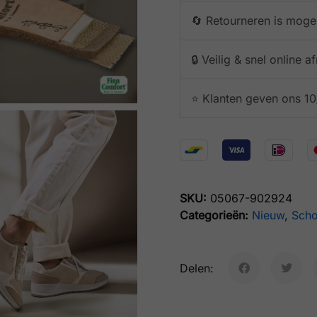
🔄 Retourneren is mogel
🔒 Veilig & snel online 
⭐️ Klanten geven ons 10
SKU:
05067-902924
Categorieën:
Nieuw
,
Sch
Delen: