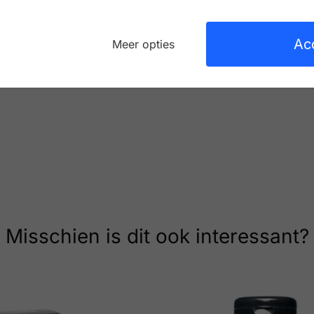
egingsvrijheid hebben. De verschillende leesten zorgen er
en passende Finn Comfort verkrijgbaar is. De verschillende 
r schoenen zijn voor de smalle maar ook de brede voeten,
Ac
Meer opties
ten die een afwikkelbeperking hebben.
Misschien is dit ook interessant?