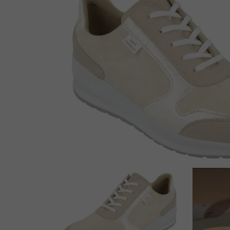
Enkellaarsjes
Kousen
Inlegzolen
Voet- en schoenverzorging
Outlet
Cadeaubon