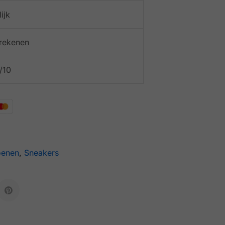
ijk
afrekenen
/10
oenen
,
Sneakers