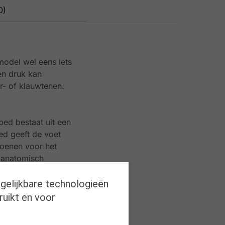
0)
model wel eens iets
en druk kan
r- of klauwtenen.
bed bestaat uit een
ed geeft de voet
oenen voor het
t anatomisch
ikt uitsluitend
st van vochtige
rgelijkbare technologieën
ruikt en voor
gen ervoor dat de