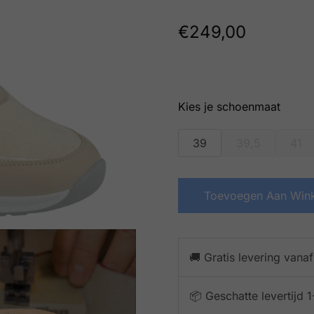
€
249,00
schoenmaat
39
39,5
41
Toevoegen Aan Win
🚚 Gratis levering vana
📦 Geschatte levertijd