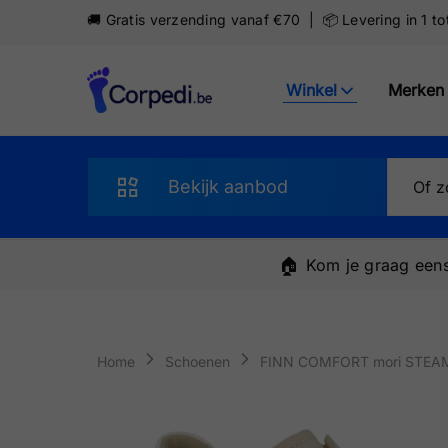
🚚 Gratis verzending vanaf €70 | 📦 Levering in 1 t
Winkel
Merken
Corpedi
Bekijk aanbod
Sandalen
🏠
Kom je graag eens
Slippers
Schoenen
Home
Schoenen
FINN COMFORT mori STEA
Sneakers
Pantoffels