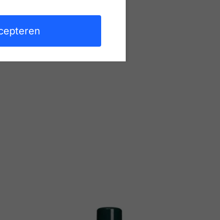
voor dat er voor
leesten en modellen
 de gevoelige
cepteren