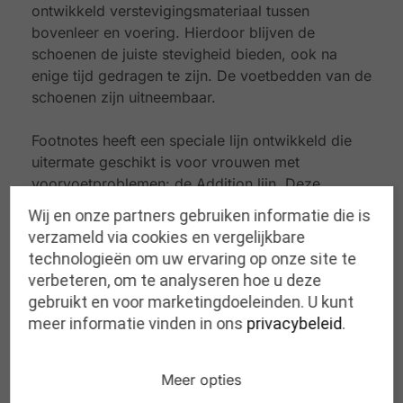
ontwikkeld verstevigingsmateriaal tussen
bovenleer en voering. Hierdoor blijven de
schoenen de juiste stevigheid bieden, ook na
enige tijd gedragen te zijn.
De voetbedden van de
schoenen zijn uitneembaar.
Footnotes heeft een speciale lijn ontwikkeld die
uitermate geschikt is voor vrouwen met
voorvoetproblemen: de Addition lijn.
Deze
sneaker behoort tot deze lijn.
Deze schoenen
Wij en onze partners gebruiken informatie die is
bieden een versnelde afwikkeling in de zool,
verzameld via cookies en vergelijkbare
waardoor de schoen gemakkelijker afrolt. In
technologieën om uw ervaring op onze site te
combinatie met een steunzool kunnen
verbeteren, om te analyseren hoe u deze
voorvoetklachten hierdoor snel verminderen. De
gebruikt en voor marketingdoeleinden. U kunt
voet moet minder inspanningen leveren. De zool
meer informatie vinden in ons
privacybeleid
.
is in zijn geheel wat stugger, waardoor de schoen
veel stabiliteit biedt aan de draagster. Bovendien
is de zool gemaakt van heel erg licht EVA
Meer opties
materiaal en is er voldoende bewegingsruimte