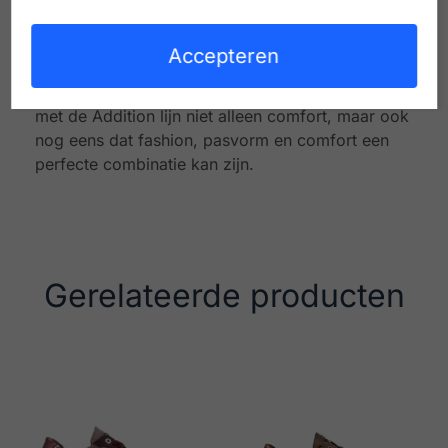
voor de tenen. Uitermate geschikt voor
bijvoorbeeld Morton’s neuralgie syndroom,
Accepteren
peesplaatontsteking of hallux rigidus. Mensen die
een staand of lopend beroep uitoefenen, ervaren
met de Addition lijn niet alleen comfort, maar ook
nog eens dat fashion, pasvorm en comfort een
perfecte combinatie kan zijn.
Gerelateerde producten