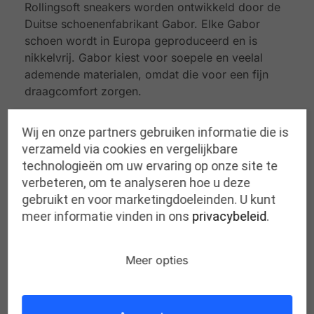
Rollingsoft sneakers worden ontwikkeld door de
Duitse schoenenfabrikant Gabor. Elke Gabor
schoen wordt in Europa geproduceerd en is
nikkelvrij. Gabor kiest voor soepele en veelal
ademende materialen, omdat die voor een fijn
draagcomfort zorgen.
De Gabor Rollingsoft schoenen verbeteren de
Wij en onze partners gebruiken informatie die is
lichaamshouding. De schoenen zijn heel licht en
verzameld via cookies en vergelijkbare
hebben een ronde zoolvorm die de rug extra
technologieën om uw ervaring op onze site te
ondersteunt en het rollende effect verbetert.
verbeteren, om te analyseren hoe u deze
Doordat de Rollingsoft schoenen perfect afrollen,
gebruikt en voor marketingdoeleinden. U kunt
bieden ze altijd het gewenste comfort. Verder zijn
meer informatie vinden in ons
privacybeleid
.
ze voorzien van een uitneembaar voetbed, zodat
ook steunzolen op maat in de schoen passen.
Meer opties