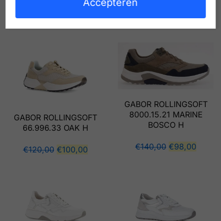
Accepteren
Gerelateerde producten
GABOR ROLLINGSOFT
8000.15.21 MARINE
GABOR ROLLINGSOFT
BOSCO H
66.996.33 OAK H
€
140,00
€
98,00
€
120,00
€
100,00