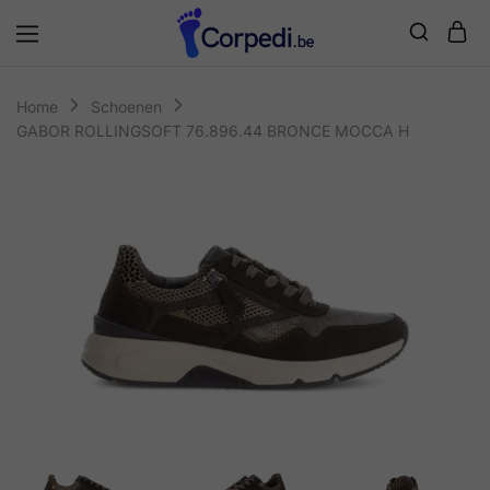
Corpedi
Home
Schoenen
GABOR ROLLINGSOFT 76.896.44 BRONCE MOCCA H