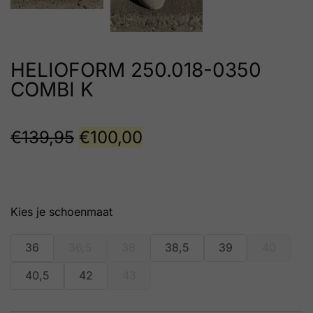
HELIOFORM 250.018-0350
COMBI K
€
139,95
€
100,00
schoenmaat
36
36,5
38
38,5
39
40
40,5
42
43