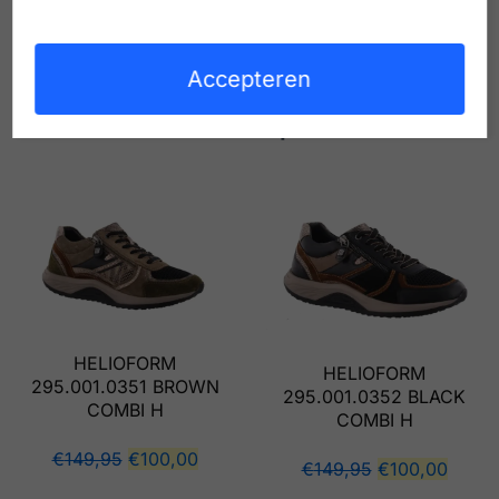
Accepteren
Gerelateerde producten
HELIOFORM
HELIOFORM
295.001.0351 BROWN
295.001.0352 BLACK
COMBI H
COMBI H
€
149,95
€
100,00
€
149,95
€
100,00