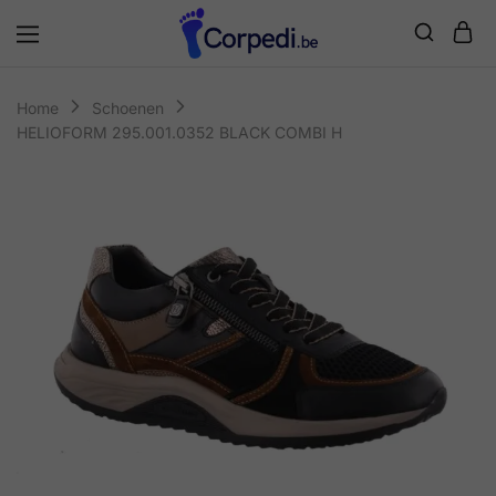
Corpedi
Home
Schoenen
HELIOFORM 295.001.0352 BLACK COMBI H