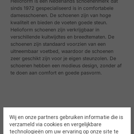
Helioform is een Nederlands schoenenmerk dat
sinds 1972 gespecialiseerd is in comfortabele
damesschoenen. De schoenen zijn van hoge
kwaliteit en bieden de voeten goede steun.
Helioform schoenen zijn verkrijgbaar in
verschillende kuitwijdtes en breedtematen. De
schoenen zijn standaard voorzien van een
uitneembaar voetbed, waardoor de schoenen
zeer geschikt zijn voor je eigen steunzolen. De
schoenen hebben een modieus design, zonder af
te doen aan comfort en goede pasvorm.
Gerelateerde producten
Wij en onze partners gebruiken informatie die is
verzameld via cookies en vergelijkbare
technologieën om uw ervaring op onze site te