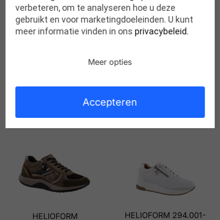
verbeteren, om te analyseren hoe u deze
gebruikt en voor marketingdoeleinden. U kunt
meer informatie vinden in ons
privacybeleid
.
Meer opties
HELIOFORM 693.001-
HELIOFORM 250.016-
0134 TAUPE H
0347 ZWART GOUD K
Accepteren
€
169,95
€
100,00
€
149,95
€
69,00
HELIOFORM 294.001-
HELIOFORM