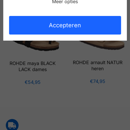
Meer opties
€
54,95
€
40,00
€
69,95
Accepteren
ROHDE arnault NATUR
ROHDE maya BLACK
heren
LACK dames
€
74,95
€
54,95