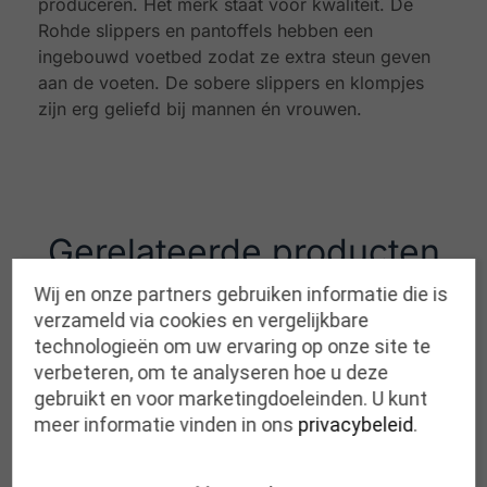
produceren. Het merk staat voor kwaliteit. De
Rohde slippers en pantoffels hebben een
ingebouwd voetbed zodat ze extra steun geven
aan de voeten. De sobere slippers en klompjes
zijn erg geliefd bij mannen én vrouwen.
Gerelateerde producten
Wij en onze partners gebruiken informatie die is
verzameld via cookies en vergelijkbare
technologieën om uw ervaring op onze site te
verbeteren, om te analyseren hoe u deze
gebruikt en voor marketingdoeleinden. U kunt
meer informatie vinden in ons
privacybeleid
.
ROHDE arnault OCEAN
ROHDE rodigo KOBALT
dames
dames