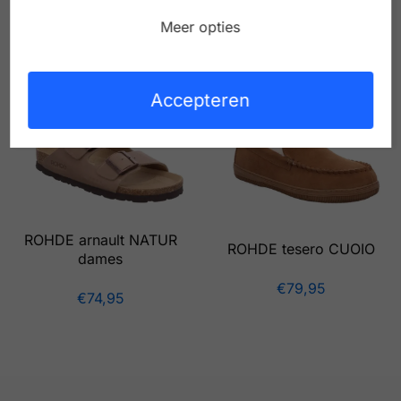
ROHDE arnault OCEAN
ROHDE florentina OLIVE
Meer opties
heren
dames
€
74,95
€
79,95
Accepteren
ROHDE arnault NATUR
ROHDE tesero CUOIO
dames
€
79,95
€
74,95