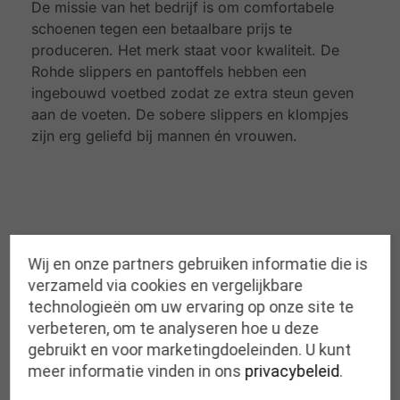
De missie van het bedrijf is om comfortabele
schoenen tegen een betaalbare prijs te
produceren. Het merk staat voor kwaliteit. De
Rohde slippers en pantoffels hebben een
ingebouwd voetbed zodat ze extra steun geven
aan de voeten. De sobere slippers en klompjes
zijn erg geliefd bij mannen én vrouwen.
Gerelateerde producten
Wij en onze partners gebruiken informatie die is
verzameld via cookies en vergelijkbare
technologieën om uw ervaring op onze site te
verbeteren, om te analyseren hoe u deze
gebruikt en voor marketingdoeleinden. U kunt
meer informatie vinden in ons
privacybeleid
.