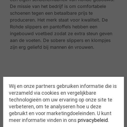
De missie van het bedrijf is om comfortabele
schoenen tegen een betaalbare prijs te
produceren. Het merk staat voor kwaliteit. De
Rohde slippers en pantoffels hebben een
ingebouwd voetbed zodat ze extra steun geven
aan de voeten. De sobere slippers en klompjes
zijn erg geliefd bij mannen én vrouwen.
Gerelateerde producten
Wij en onze partners gebruiken informatie die is
verzameld via cookies en vergelijkbare
technologieën om uw ervaring op onze site te
verbeteren, om te analyseren hoe u deze
gebruikt en voor marketingdoeleinden. U kunt
meer informatie vinden in ons
privacybeleid
.