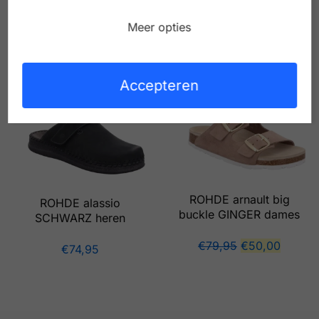
ROHDE arnault MOCCA
Meer opties
ROHDE arnault NATUR
dames
dames
€
54,95
€
40,00
€
74,95
Accepteren
ROHDE arnault big
ROHDE alassio
buckle GINGER dames
SCHWARZ heren
€
79,95
€
50,00
€
74,95