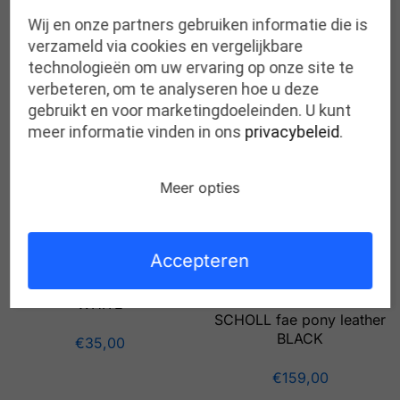
Wij en onze partners gebruiken informatie die is
verzameld via cookies en vergelijkbare
Gerelateerde producten
technologieën om uw ervaring op onze site te
verbeteren, om te analyseren hoe u deze
gebruikt en voor marketingdoeleinden. U kunt
meer informatie vinden in ons
privacybeleid
.
Meer opties
Accepteren
SCHOLL new massage
WHITE
SCHOLL fae pony leather
BLACK
€
35,00
€
159,00