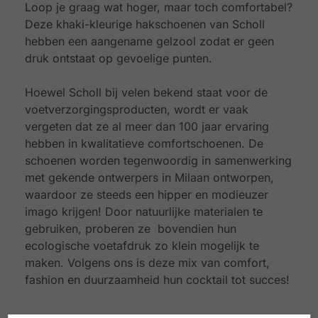
Loop je graag wat hoger, maar toch comfortabel?
Deze khaki-kleurige hakschoenen van Scholl
hebben een aangename gelzool zodat er geen
druk ontstaat op gevoelige punten.
Hoewel Scholl bij velen bekend staat voor de
voetverzorgingsproducten, wordt er vaak
vergeten dat ze al meer dan 100 jaar ervaring
hebben in kwalitatieve comfortschoenen. De
schoenen worden tegenwoordig in samenwerking
met gekende ontwerpers in Milaan ontworpen,
waardoor ze steeds een hipper en modieuzer
imago krijgen! Door natuurlijke materialen te
gebruiken, proberen ze bovendien hun
ecologische voetafdruk zo klein mogelijk te
maken. Volgens ons is deze mix van comfort,
fashion en duurzaamheid hun cocktail tot succes!