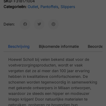
SKU:
F318171004
Categorieën:
Outlet
,
Pantoffels
,
Slippers
Delen:
Beschrijving
Bijkomende informatie
Beoordeli
Hoewel Scholl bij velen bekend staat voor de
voetverzorgingsproducten, wordt er vaak
vergeten dat ze al meer dan 100 jaar ervaring
hebben in kwalitatieve comfortschoenen. De
schoenen worden tegenwoordig in samenwerking
met gekende ontwerpers in Milaan ontworpen,
waardoor ze steeds een hipper en modieuzer
imago krijgen! Door natuurlijke materialen te
gebruiken, proberen ze bovendien hun