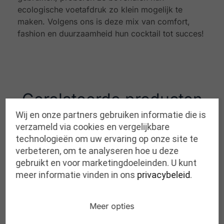
ecologische voetafdruk zo klein mogelijk te
maken. Volgens ons is deze mix van comfort,
fashion en duurzaamheid hun cocktail tot succes!
Gerelateerde producten
Wij en onze partners gebruiken informatie die is
verzameld via cookies en vergelijkbare
technologieën om uw ervaring op onze site te
verbeteren, om te analyseren hoe u deze
SCHOLL alida BLACK
gebruikt en voor marketingdoeleinden. U kunt
meer informatie vinden in ons
privacybeleid
.
€
45,00
Meer opties
SCHOLL nicole TAUPE