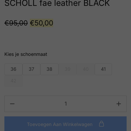
SCHOLL fae leather BLACK
€
95,00
€
50,00
schoenmaat
36
37
38
39
40
41
42
Toevoegen Aan Winkelwagen