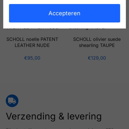
€
69,00
€
40,00
Accepteren
SCHOLL noelle PATENT
SCHOLL olivier suede
LEATHER NUDE
shearling TAUPE
€
95,00
€
129,00
Verzending & levering