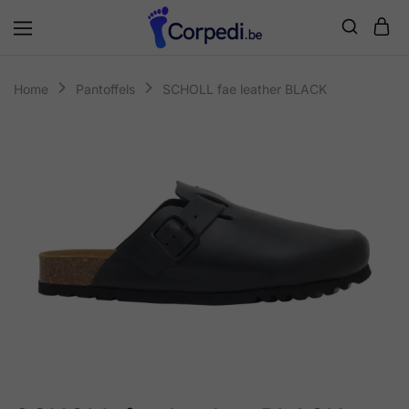
Corpedi
Home
Pantoffels
SCHOLL fae leather BLACK