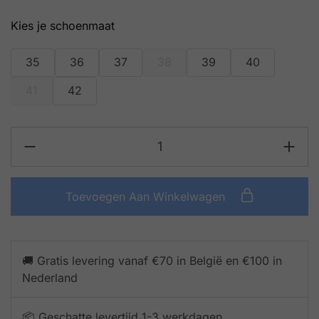
schoenmaat
35
36
37
38
39
40
41
42
Toevoegen Aan Winkelwagen
🚚 Gratis levering vanaf €70 in België en €100 in
Nederland
📦 Geschatte levertijd 1-3 werkdagen