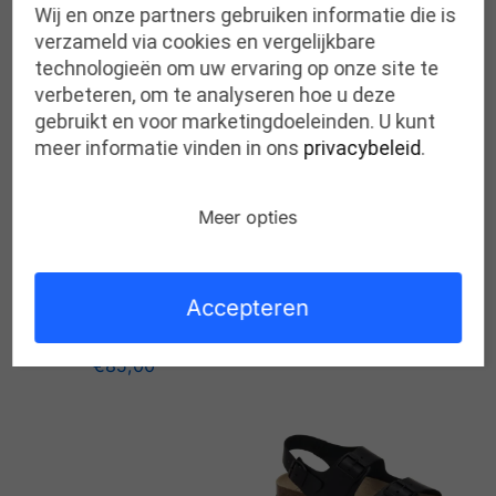
Wij en onze partners gebruiken informatie die is
verzameld via cookies en vergelijkbare
Gerelateerde producten
technologieën om uw ervaring op onze site te
verbeteren, om te analyseren hoe u deze
gebruikt en voor marketingdoeleinden. U kunt
meer informatie vinden in ons
privacybeleid
.
Meer opties
SCHOLL noelle chunky
SCHOLL fae felt BLUE
Accepteren
SUEDE DARK BEIGE
€
75,00
€
85,00