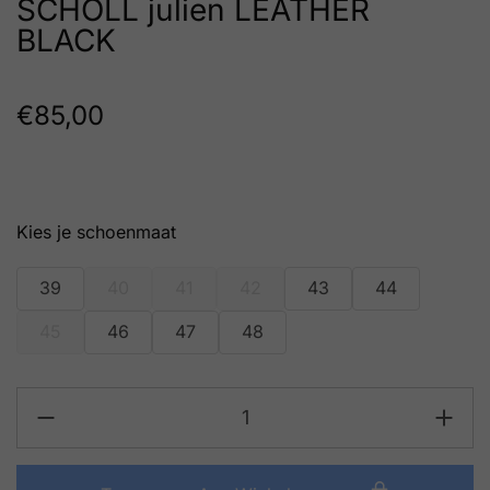
SCHOLL julien LEATHER
BLACK
€
85,00
schoenmaat
39
40
41
42
43
44
45
46
47
48