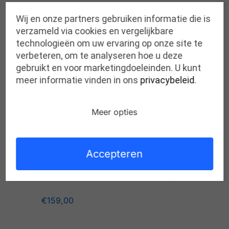
Wij en onze partners gebruiken informatie die is
Gerelateerde producten
verzameld via cookies en vergelijkbare
technologieën om uw ervaring op onze site te
verbeteren, om te analyseren hoe u deze
gebruikt en voor marketingdoeleinden. U kunt
meer informatie vinden in ons
privacybeleid
.
Meer opties
SCHOLL noelle LEATHER
Accepteren
COGNAC
€
89,00
SCHOLL fae YENA
€
159,00