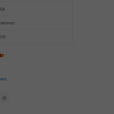
ijk
afrekenen
/10
pers