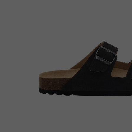
Enkellaarsjes
Kousen
Inlegzolen
Voet- en schoenverzorging
Outlet
Cadeaubon