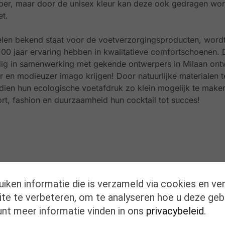
ipper, maar door de unisex kleur kan deze ook gedragen w
et.
elen bekend staat voor de voetverzorgingsproducten, word
100 jaar ervaring hebben in kwalitatieve comfortschoenen.
g in samenwerking met gekende ontwerpers in Milaan on
r en modieuzer imago krijgen! Door natuurlijke materialen t
en hun ecologische voetafdruk zo klein mogelijk te maken
t, fashion en duurzaamheid hun cocktail tot succes!
uiken informatie die is verzameld via cookies en ve
te te verbeteren, om te analyseren hoe u deze geb
unt meer informatie vinden in ons
privacybeleid
.