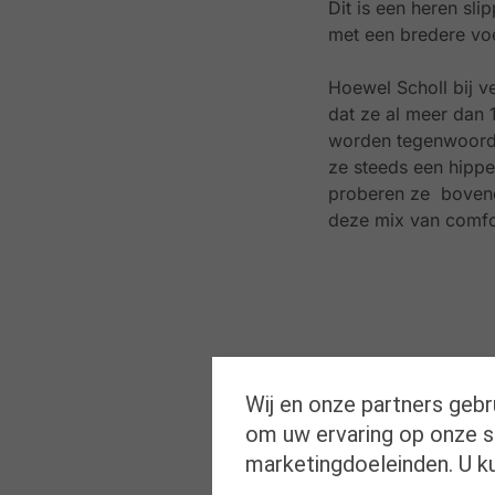
Dit is een heren sl
met een bredere vo
Hoewel Scholl bij v
dat ze al meer dan 
worden tegenwoordi
ze steeds een hippe
proberen ze bovendi
deze mix van comfor
Wij en onze partners gebr
om uw ervaring op onze si
marketingdoeleinden. U k