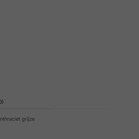
0)
thraciet grijze