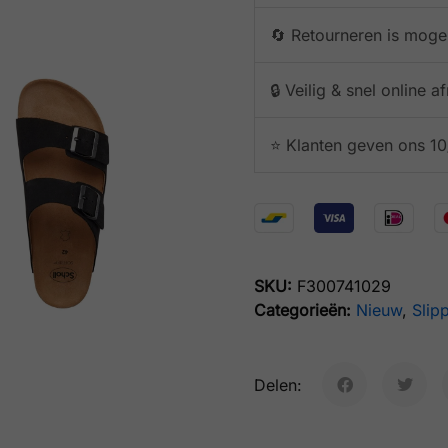
🔄 Retourneren is mogel
🔒 Veilig & snel online 
⭐️ Klanten geven ons 10
SKU:
F300741029
Categorieën:
Nieuw
,
Slip
Delen: