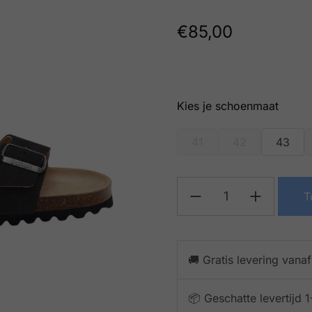
€
85,00
schoenmaat
41
42
43
T
🚚 Gratis levering vana
📦 Geschatte levertijd