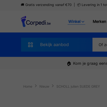
🚚 Gratis verzending vanaf €70 | 📦 Levering in 1 t
Winkel
Merken
Corpedi
Bekijk aanbod
Sandalen
🏠
Kom je graag eens
Slippers
Schoenen
Home
Nieuw
SCHOLL julien SUEDE GREY
Sneakers
Pantoffels