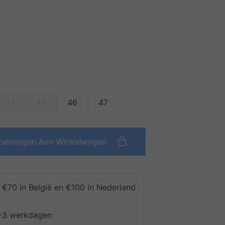
44
45
46
47
oevoegen Aan Winkelwagen
f €70 in België en €100 in Nederland
 1-3 werkdagen