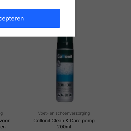
cepteren
ng
Voet- en schoenverzorging
 voor
Collonil Clean & Care pomp
 en
200ml