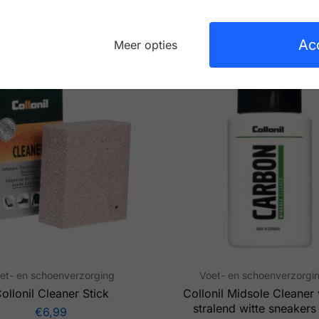
Misschien is dit ook interessant?
Ac
Meer opties
et- en schoenverzorging
Voet- en schoenverzorgi
ollonil Cleaner Stick
Collonil Midsole Cleaner
stralend witte sneakers
€
6,99