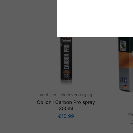
Voet- en schoenverzorging
Collonil Carbon Pro spray
300ml
Vo
€
15,99
C