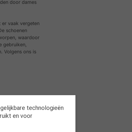
orden door dames
t er vaak vergeten
 De schoenen
tworpen, waardoor
e gebruiken,
. Volgens ons is
rgelijkbare technologieën
ruikt en voor