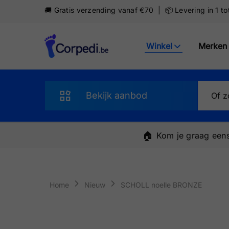
🚚 Gratis verzending vanaf €70 | 📦 Levering in 1 t
Winkel
Merken
Corpedi
Bekijk aanbod
Sandalen
🏠
Kom je graag eens
Slippers
Schoenen
Home
Nieuw
SCHOLL noelle BRONZE
Sneakers
Pantoffels