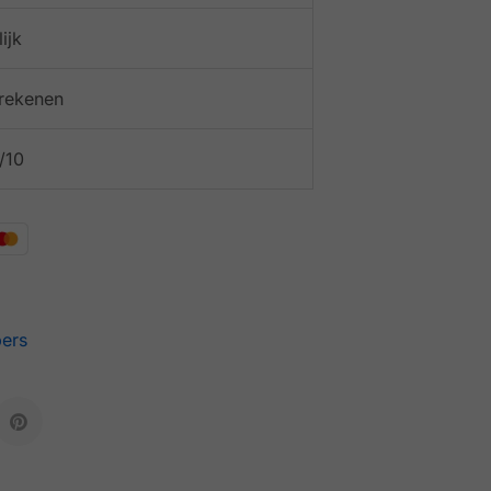
ijk
afrekenen
/10
pers