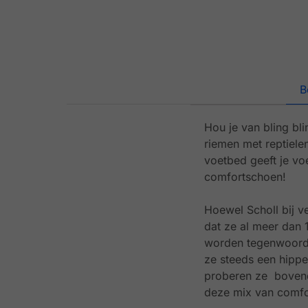
B
Hou je van bling bl
riemen met reptiele
voetbed geeft je vo
comfortschoen!
Hoewel Scholl bij v
dat ze al meer dan 
worden tegenwoordi
ze steeds een hippe
proberen ze bovendi
deze mix van comfor