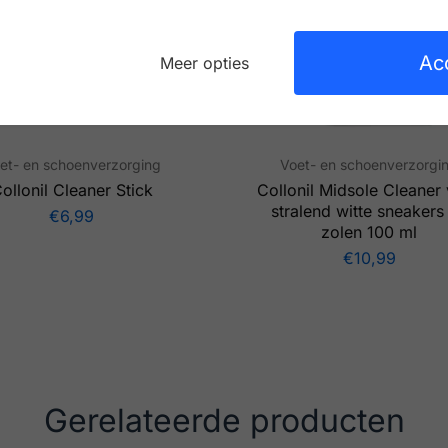
Ac
Meer opties
et- en schoenverzorging
Voet- en schoenverzorgi
ollonil Cleaner Stick
Collonil Midsole Cleaner
stralend witte sneakers
€
6,99
zolen 100 ml
€
10,99
Gerelateerde producten