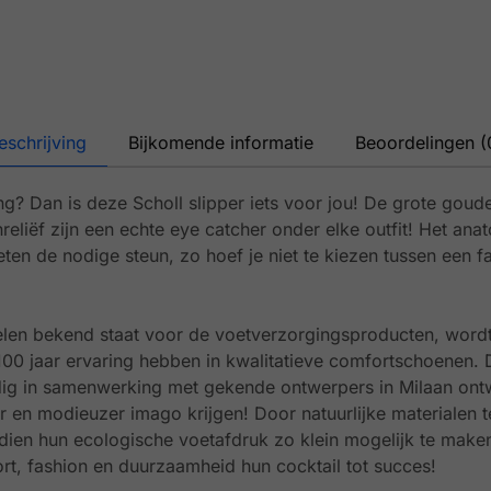
eschrijving
Bijkomende informatie
Beoordelingen (
ing? Dan is deze Scholl slipper iets voor jou! De grote gou
nreliëf zijn een echte eye catcher onder elke outfit! Het a
eten de nodige steun, zo hoef je niet te kiezen tussen een f
elen bekend staat voor de voetverzorgingsproducten, word
100 jaar ervaring hebben in kwalitatieve comfortschoenen.
g in samenwerking met gekende ontwerpers in Milaan on
r en modieuzer imago krijgen! Door natuurlijke materialen t
en hun ecologische voetafdruk zo klein mogelijk te maken
t, fashion en duurzaamheid hun cocktail tot succes!