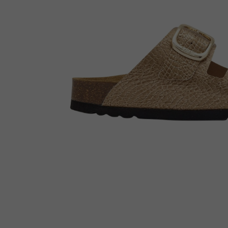
Enkellaarsjes
Kousen
Inlegzolen
Voet- en schoenverzorging
Outlet
Cadeaubon