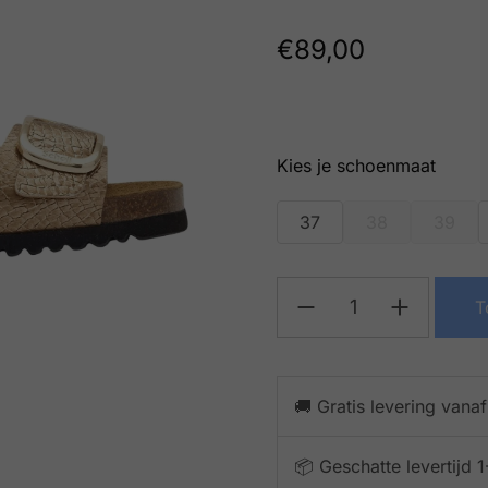
€
89,00
schoenmaat
37
38
39
T
🚚 Gratis levering vana
📦 Geschatte levertijd