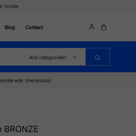
op Google
Blog
Contact
Alle categorieën
orderwijk (Herentals)
e BRONZE