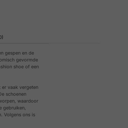
0)
den gespen en de
natomisch gevormde
ashion shoe of een
t er vaak vergeten
 De schoenen
tworpen, waardoor
e gebruiken,
. Volgens ons is