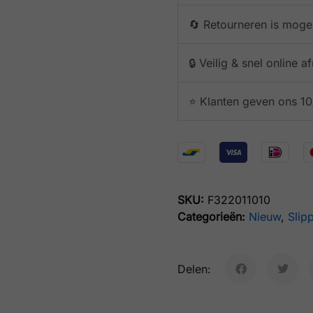
🔄 Retourneren is mogel
🔒 Veilig & snel online 
⭐️ Klanten geven ons 10
SKU:
F322011010
Categorieën:
Nieuw
,
Slip
Delen: