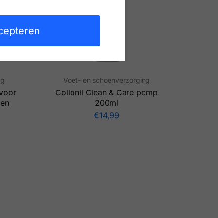
cepteren
ng
Voet- en schoenverzorging
 voor
Collonil Clean & Care pomp
 en
200ml
€
14,99