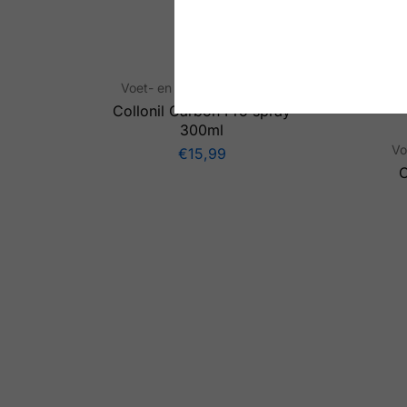
Voet- en schoenverzorging
Collonil Carbon Pro spray
300ml
Vo
€
15,99
C