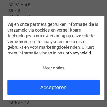
37 1/3 = 4,5
38 = 5
38 2/3 = 5,5
39 1/3 = 6
Wij en onze partners gebruiken informatie die is
40 = 6,5
verzameld via cookies en vergelijkbare
40 2/3 = 7
technologieën om uw ervaring op onze site te
41 1/3 = 7,5
verbeteren, om te analyseren hoe u deze
42 = 8
gebruikt en voor marketingdoeleinden. U kunt
42 2/3 = 8,5
meer informatie vinden in ons
privacybeleid
.
43 1/3 = 9
43 2/3 = 9,5
Meer opties
44 1/3 = 10
45 = 10,5
45 2/3 = 11
46 1/3 = 11,5
Accepteren
47 = 12
47 2/3 = 12,5
48 1/3 = 13