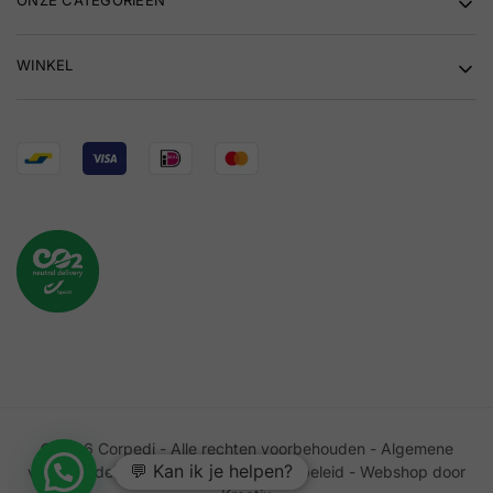
WINKEL
©2026 Corpedi - Alle rechten voorbehouden -
Algemene
💬 Kan ik je helpen?
voorwaarden
-
Privacybeleid
-
Cookiebeleid
-
Webshop door