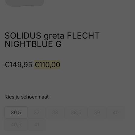
SOLIDUS greta FLECHT
NIGHTBLUE G
€
149,95
€
110,00
schoenmaat
36,5
37
38
38,5
39
40
40,5
41