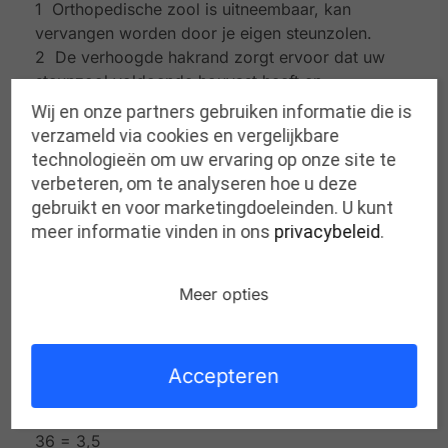
1 Orthopedische zool is uitneembaar, kan
vervangen worden door je eigen steunzolen.
2 De verhoogde hakrand zorgt ervoor dat uw
steunzool voldoende houvast heeft en
onzichtbaar blijft.
Wij en onze partners gebruiken informatie die is
3 De vlakke gevoerde tussenzool garandeert een
verzameld via cookies en vergelijkbare
goede pasvorm voor uw eigen zool.
technologieën om uw ervaring op onze site te
4 Ideale zijdelingse steun door echt lederen en
verbeteren, om te analyseren hoe u deze
kurken voetbed.
gebruikt en voor marketingdoeleinden. U kunt
5 Perfecte schokdemping door luchtgepolsterde
meer informatie vinden in ons
privacybeleid
.
PU loopzool.
6 Geen druk onder de voorvoet en hiel door
Meer opties
extra latex-zones en optimale drukverdeling door
speciale voorvoetsteun.
Maattabel (EU-Amerika):
Accepteren
35 = 2,5
35 2/3 = 3
36 = 3,5