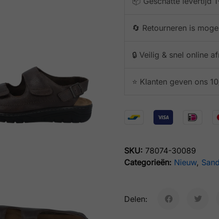
📦 Geschatte levertijd
🔄 Retourneren is mogel
🔒 Veilig & snel online 
⭐️ Klanten geven ons 10
SKU:
78074-30089
Categorieën:
Nieuw
,
Sand
Delen: