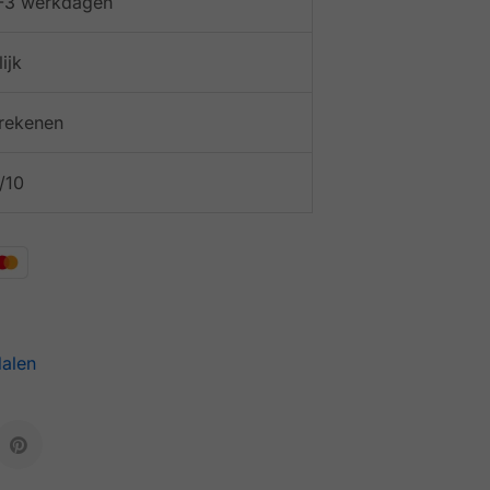
 1-3 werkdagen
ijk
afrekenen
/10
alen