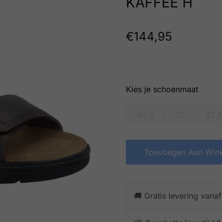
KAFFEE H
€
144,95
schoenmaat
40,5
42
42,
Toevoegen Aan Win
🚚 Gratis levering vana