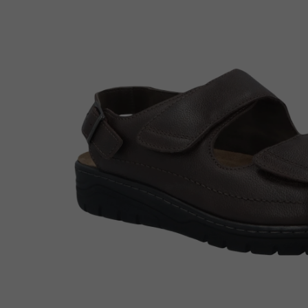
Enkellaarsjes
Kousen
Inlegzolen
Voet- en schoenverzorging
Outlet
Cadeaubon