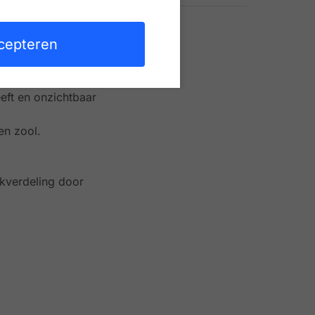
cepteren
unzolen.
ft en onzichtbaar
en zool.
ukverdeling door