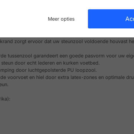
Ac
Meer opties
olidus:
l is uitneembaar, kan vervangen worden door je eigen ste
rand zorgt ervoor dat uw steunzool voldoende houvast hee
de tussenzool garandeert een goede pasvorm voor uw eig
e steun door echt lederen en kurken voetbed.
mping door luchtgepolsterde PU loopzool.
e voorvoet en hiel door extra latex-zones en optimale dr
eun.
ika):