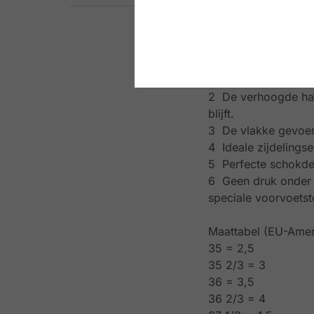
Breedtemaat: H
De voordelen van S
1 Orthopedische zoo
2 De verhoogde hak
blijft.
3 De vlakke gevoer
4 Ideale zijdelings
5 Perfecte schokde
6 Geen druk onder d
speciale voorvoetst
Maattabel (EU-Amer
35 = 2,5
35 2/3 = 3
36 = 3,5
36 2/3 = 4