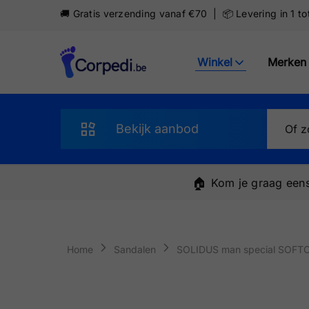
🚚 Gratis verzending vanaf €70 | 📦 Levering in 1 t
Winkel
Merken
Corpedi
Bekijk aanbod
Sandalen
🏠
Kom je graag eens
Slippers
Schoenen
Home
Sandalen
SOLIDUS man special SOFT
Sneakers
Pantoffels