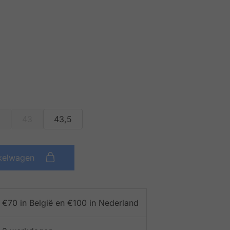
5
43
43,5
kelwagen
f €70 in België en €100 in Nederland