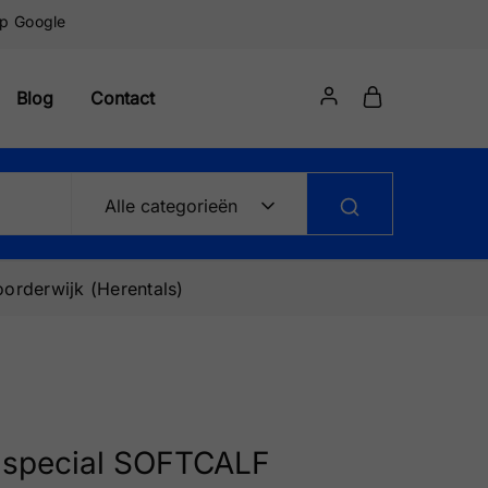
op Google
Blog
Contact
Alle categorieën
orderwijk (Herentals)
special SOFTCALF