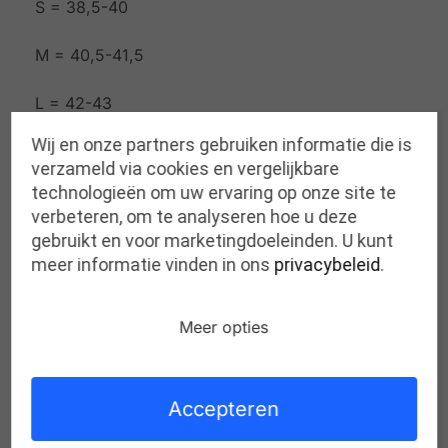
S = 38,5-40
M = 40,5-41,5
L = 42-43
Wij en onze partners gebruiken informatie die is
XL = 43,5-45,5
verzameld via cookies en vergelijkbare
technologieën om uw ervaring op onze site te
XXL = 46-47,5
verbeteren, om te analyseren hoe u deze
gebruikt en voor marketingdoeleinden. U kunt
meer informatie vinden in ons
privacybeleid
.
Gerelateerde producten
Meer opties
Accepteren