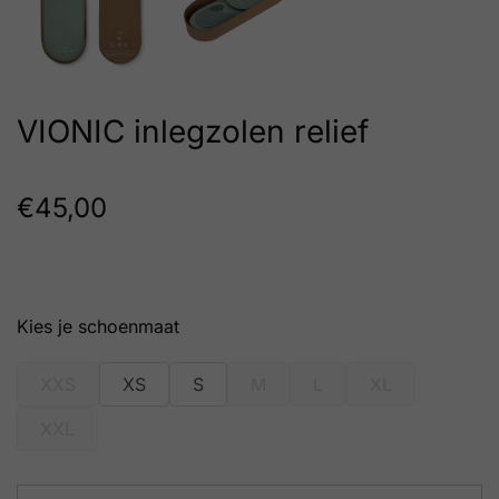
VIONIC inlegzolen relief
€
45,00
schoenmaat
XXS
XS
S
M
L
XL
XXL