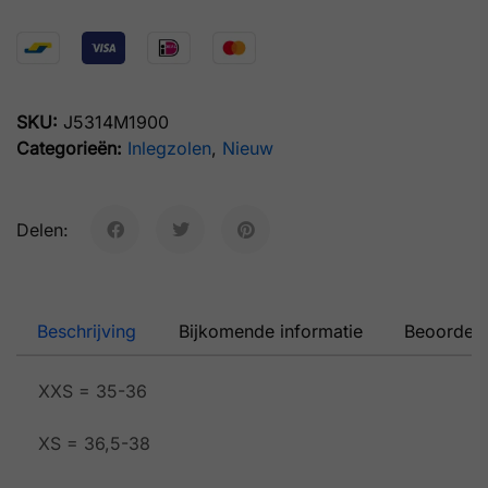
SKU:
J5314M1900
Categorieën:
Inlegzolen
,
Nieuw
Delen:
Beschrijving
Bijkomende informatie
Beoordeli
XXS = 35-36
XS = 36,5-38