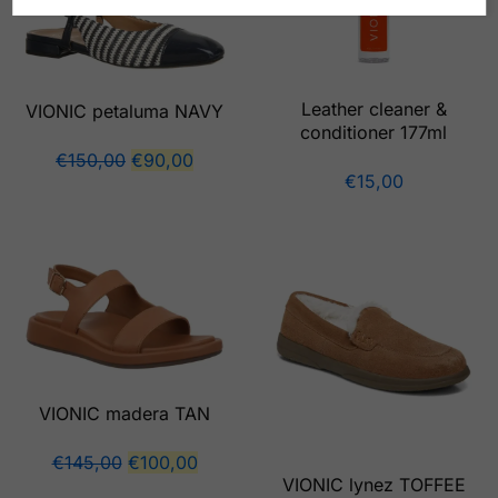
Leather cleaner &
VIONIC petaluma NAVY
conditioner 177ml
€
150,00
€
90,00
€
15,00
VIONIC madera TAN
€
145,00
€
100,00
VIONIC lynez TOFFEE