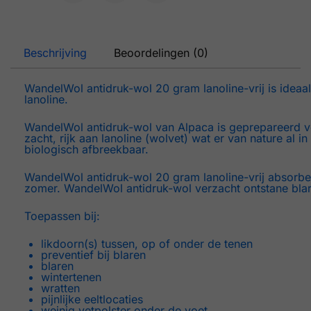
Beschrijving
Beoordelingen (0)
WandelWol antidruk-wol 20 gram lanoline-vrij is idea
lanoline.
WandelWol antidruk-wol van Alpaca is geprepareerd v
zacht, rijk aan lanoline (wolvet) wat er van nature al 
biologisch afbreekbaar.
WandelWol antidruk-wol 20 gram lanoline-vrij absorbeer
zomer. WandelWol antidruk-wol verzacht ontstane blar
Toepassen bij:
likdoorn(s) tussen, op of onder de tenen
preventief bij blaren
blaren
wintertenen
wratten
pijnlijke eeltlocaties
weinig vetpolster onder de voet