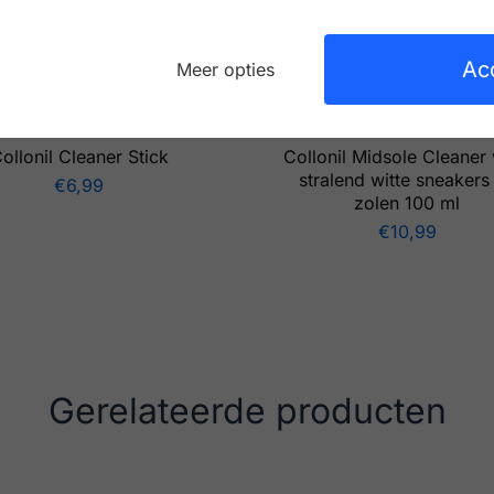
Ac
Meer opties
et- en schoenverzorging
Voet- en schoenverzorgi
ollonil Cleaner Stick
Collonil Midsole Cleaner
stralend witte sneakers
€
6,99
zolen 100 ml
€
10,99
Gerelateerde producten