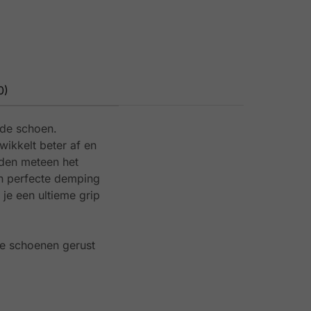
0)
 de schoen.
ikkelt beter af en
nden meteen het
en perfecte demping
je een ultieme grip
de schoenen gerust