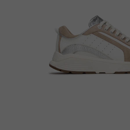
Enkellaarsjes
Kousen
Inlegzolen
Voet- en schoenverzorging
Outlet
Cadeaubon