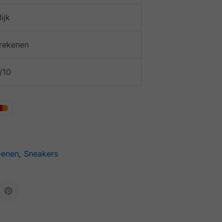
ijk
afrekenen
/10
oenen
,
Sneakers