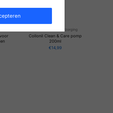
cepteren
ng
Voet- en schoenverzorging
 voor
Collonil Clean & Care pomp
 en
200ml
€
14,99