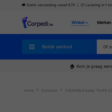
🚚 Gratis verzending vanaf €70 | 📦 Levering in 1 t
Winkel
Merken
Corpedi
Bekijk aanbod
Sandalen
🏠
Kom je graag eens
Slippers
Schoenen
Home
Schoenen
XSENSIBLE bailey TAUPE C
Sneakers
Pantoffels