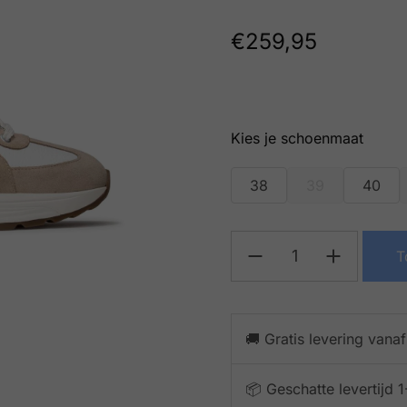
€
259,95
schoenmaat
38
39
40
T
🚚 Gratis levering vana
📦 Geschatte levertijd