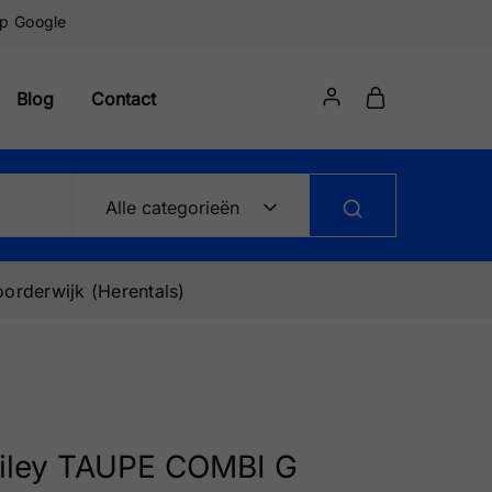
op Google
Blog
Contact
Alle categorieën
orderwijk (Herentals)
iley TAUPE COMBI G