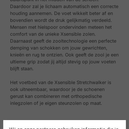
Daardoor zal je lichaam automatisch een correcte
houding aannemen. De voet wikkelt beter af en
bovendien wordt de druk gelijkmatig verdeeld.
Mensen met hielspoor ondervinden meteen het
comfort van de unieke Xsensible zolen.
Daarnaast geeft de zooltechnologie een perfecte
demping van schokken om jouw gewrichten,
knieën en rug te ontzien. Ook geeft de zool je een
ultieme grip zodat jij altijd stevig op jouw voeten
blijft staan.
Het voetbed van de Xsensible Stretchwalker is
ook uitneembaar, waardoor je de schoenen
gerust kan combineren met orthopedische
inlegzolen of je eigen steunzolen op maat.