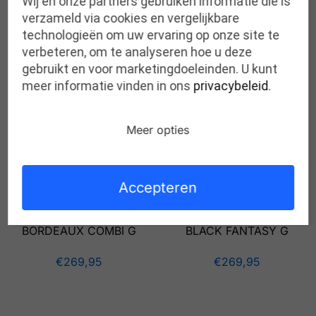
Wij en onze partners gebruiken informatie die is
verzameld via cookies en vergelijkbare
technologieën om uw ervaring op onze site te
verbeteren, om te analyseren hoe u deze
Gerelateerde producten
gebruikt en voor marketingdoeleinden. U kunt
meer informatie vinden in ons
privacybeleid
.
Meer opties
Accepteren
XSENSIBLE rainbow
XSENSIBLE rainbow
BORDEAUX COMBI G
BLACK FANTASY G
€
269,95
€
269,95