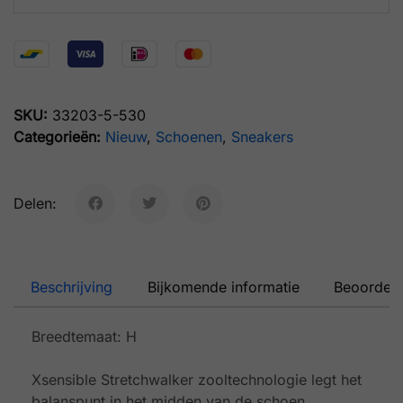
SKU:
33203-5-530
Categorieën:
Nieuw
,
Schoenen
,
Sneakers
Delen:
Beschrijving
Bijkomende informatie
Beoordeli
Breedtemaat: H
Xsensible Stretchwalker zooltechnologie legt het
balanspunt in het midden van de schoen.