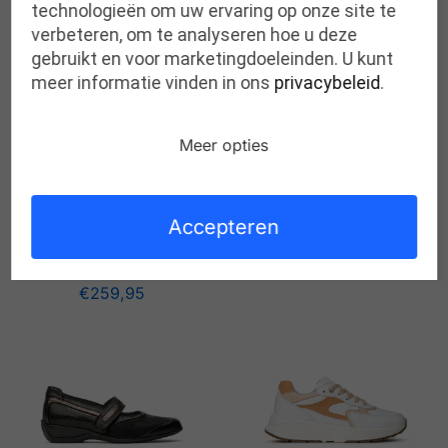
technologieën om uw ervaring op onze site te
verbeteren, om te analyseren hoe u deze
gebruikt en voor marketingdoeleinden. U kunt
meer informatie vinden in ons
privacybeleid
.
Meer opties
XSENSIBLE swx19
BLACK COMBI H
Accepteren
XSENSIBLE ferraro
€
259,95
BLACK H
€
259,95