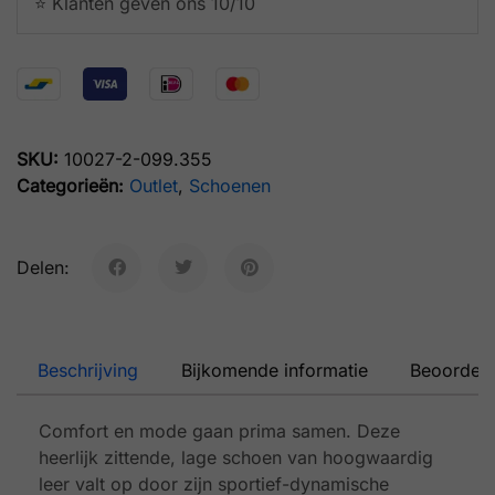
⭐️ Klanten geven ons 10/10
SKU:
10027-2-099.355
Categorieën:
Outlet
,
Schoenen
Delen:
Beschrijving
Bijkomende informatie
Beoordeli
Comfort en mode gaan prima samen. Deze
heerlijk zittende, lage schoen van hoogwaardig
leer valt op door zijn sportief-dynamische