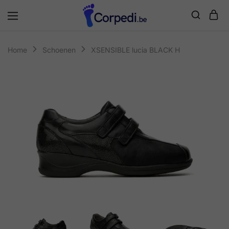
Corpedi
Home
Schoenen
XSENSIBLE lucia BLACK H