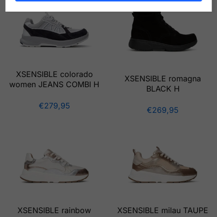
XSENSIBLE colorado
XSENSIBLE romagna
women JEANS COMBI H
BLACK H
€
279,95
€
269,95
XSENSIBLE rainbow
XSENSIBLE milau TAUPE