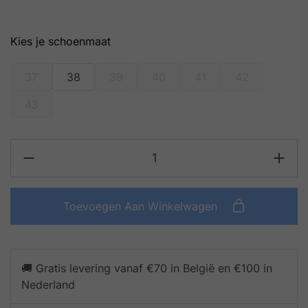
schoenmaat
37
38
39
40
41
42
43
Toevoegen Aan Winkelwagen
🚚 Gratis levering vanaf €70 in België en €100 in
Nederland