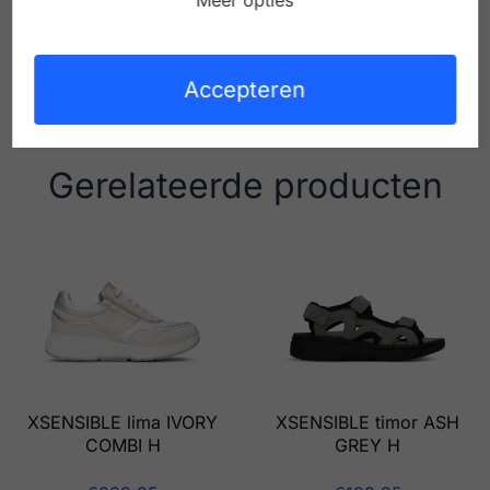
Meer opties
van stretchleder aan de voorvoet? Pijn in gesloten
schoenen door klauwtenen is verleden tijd!
Accepteren
Gerelateerde producten
XSENSIBLE lima IVORY
XSENSIBLE timor ASH
COMBI H
GREY H