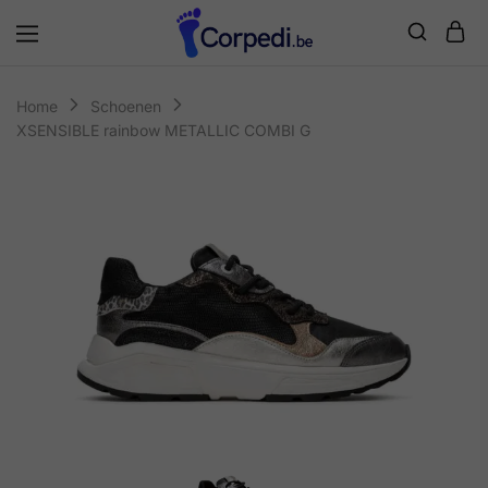
Corpedi
Home
Schoenen
XSENSIBLE rainbow METALLIC COMBI G