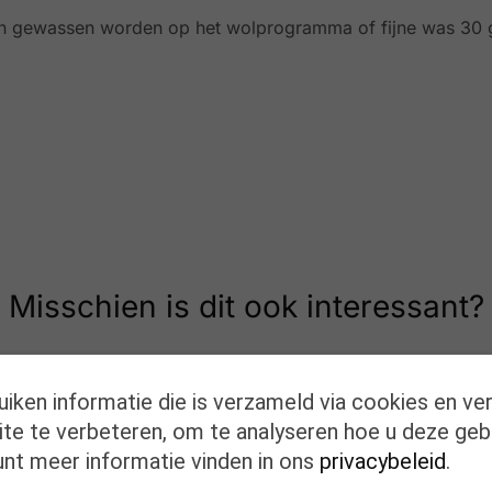
 gewassen worden op het wolprogramma of fijne was 30 
Misschien is dit ook interessant?
uiken informatie die is verzameld via cookies en ve
te te verbeteren, om te analyseren hoe u deze geb
unt meer informatie vinden in ons
privacybeleid
.