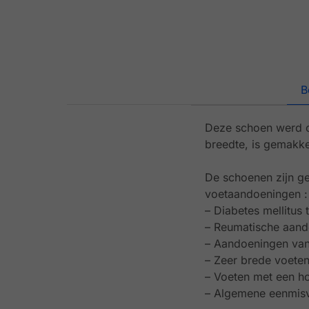
B
Deze schoen werd o
breedte, is gemakke
De schoenen zijn ge
voetaandoeningen :
– Diabetes mellitus 
– Reumatische aandoe
– Aandoeningen van
– Zeer brede voete
– Voeten met een h
– Algemene eenmisv