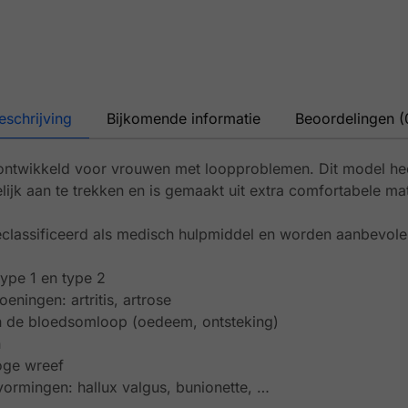
eschrijving
Bijkomende informatie
Beoordelingen (
ntwikkeld voor vrouwen met loopproblemen. Dit model hee
lijk aan te trekken en is gemaakt uit extra comfortabele mat
classificeerd als medisch hulpmiddel en worden aanbevole
type 1 en type 2
ningen: artritis, artrose
 de bloedsomloop (oedeem, ontsteking)
n
oge wreef
ormingen: hallux valgus, bunionette, …