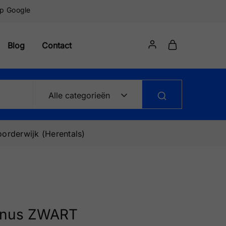
op Google
Blog
Contact
Alle categorieën
orderwijk (Herentals)
enus ZWART