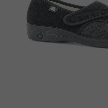
Enkellaarsjes
Kousen
Inlegzolen
Voet- en schoenverzorging
Outlet
Cadeaubon