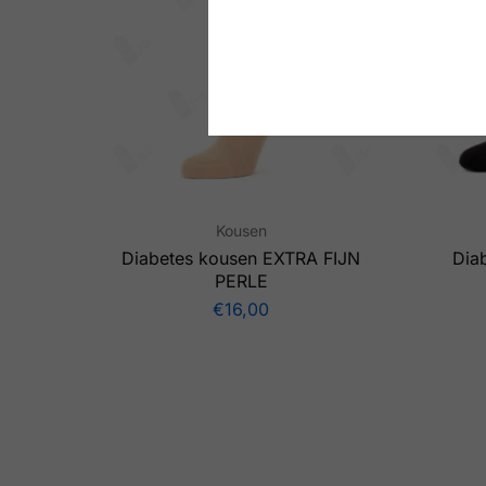
Kousen
Diabetes kousen EXTRA FIJN
Dia
PERLE
€
16,00