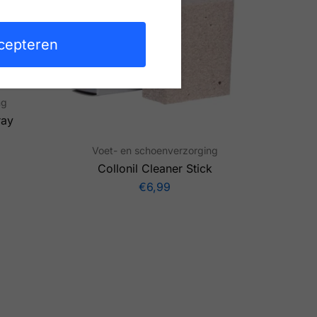
cepteren
ng
ray
Voet- en schoenverzorging
Collonil Cleaner Stick
€
6,99