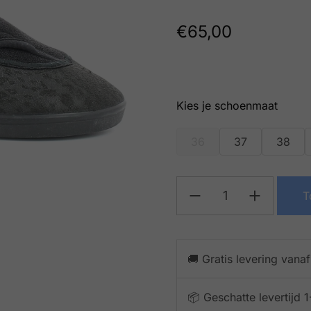
€
65,00
schoenmaat
36
37
38
T
🚚 Gratis levering vana
📦 Geschatte levertijd