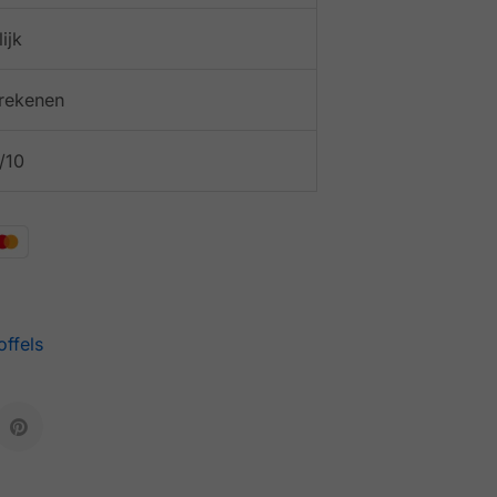
ijk
afrekenen
/10
offels