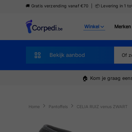
🚚 Gratis verzending vanaf €70 | 📦 Levering in 1 t
Winkel
Merken
Corpedi
Bekijk aanbod
Sandalen
🏠
Kom je graag eens
Slippers
Schoenen
Home
Pantoffels
CELIA RUIZ venus ZWART
Sneakers
Pantoffels