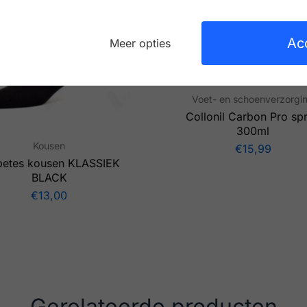
Ac
Meer opties
Voet- en schoenverzorgi
Collonil Carbon Pro sp
300ml
Kousen
€
15,99
betes kousen KLASSIEK
BLACK
€
13,00
Gerelateerde producten