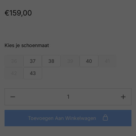
€
159,00
schoenmaat
36
37
38
39
40
41
42
43
Toevoegen Aan Winkelwagen