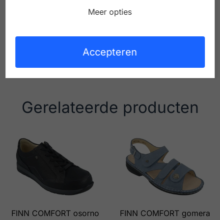
modellen zorgen ervoor dat er schoenen zijn
Meer opties
voor de smalle maar ook de brede voeten, de
gevoelige voeten en voor voeten die een
afwikkelbeperking hebben.
Accepteren
Gerelateerde producten
FINN COMFORT osorno
FINN COMFORT gomera