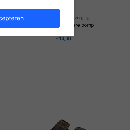
cepteren
ng
Voet- en schoenverzorging
 voor
Collonil Clean & Care pomp
 en
200ml
€
14,99