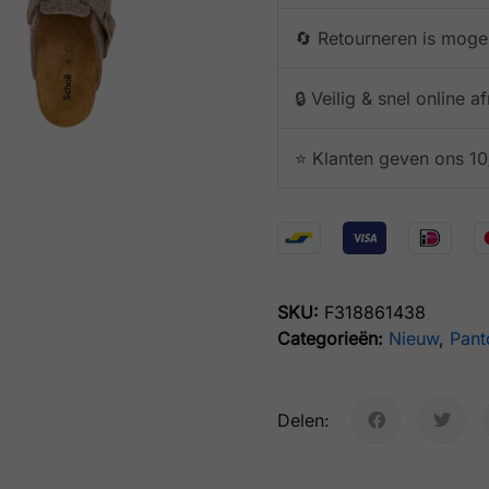
🔄 Retourneren is mogel
🔒 Veilig & snel online 
⭐️ Klanten geven ons 10
SKU:
F318861438
Categorieën:
Nieuw
,
Pant
Delen: