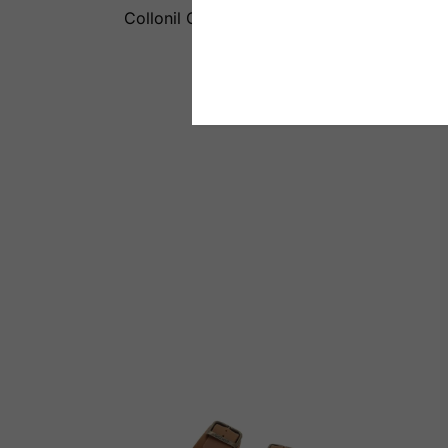
Collonil Carbon Pro spray
300ml
Vo
€
15,99
C