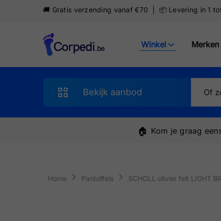
🚚 Gratis verzending vanaf €70 | 📦 Levering in 1 t
Winkel
Merken
Corpedi
Bekijk aanbod
Sandalen
🏠
Kom je graag eens
Slippers
Schoenen
Home
Pantoffels
SCHOLL olivier felt LIGHT
Sneakers
Pantoffels