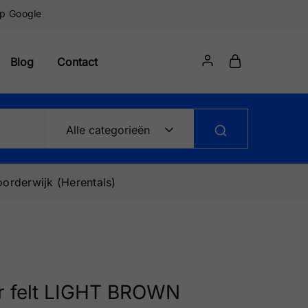
op Google
Blog
Contact
Alle categorieën
orderwijk (Herentals)
r felt LIGHT BROWN