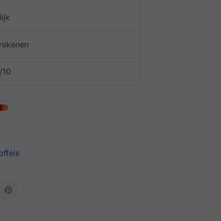
ijk
afrekenen
/10
offels