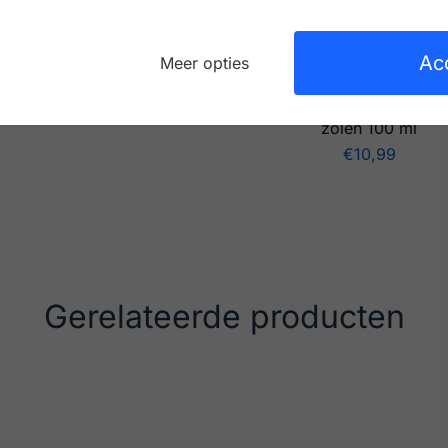
Ac
et- en schoenverzorging
Voet- en schoenverzorgi
Meer opties
ollonil Cleaner Stick
Collonil Midsole Cleaner
stralend witte sneakers
€
6,99
zolen 100 ml
€
10,99
Gerelateerde producten