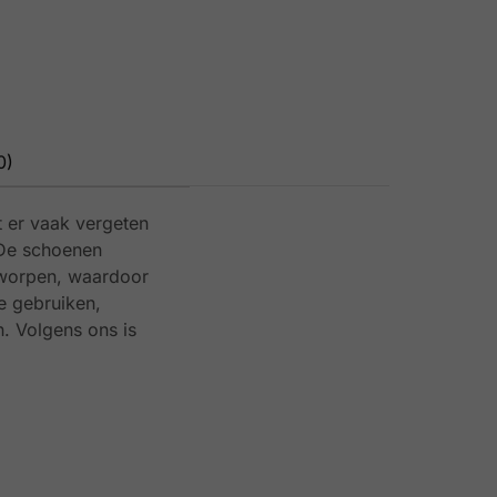
0)
t er vaak vergeten
 De schoenen
tworpen, waardoor
e gebruiken,
. Volgens ons is