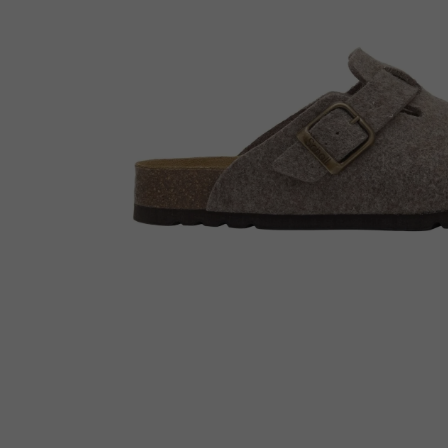
Enkellaarsjes
Kousen
Inlegzolen
Voet- en schoenverzorging
Outlet
Cadeaubon