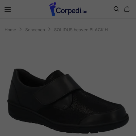
Corpedi
Home
Schoenen
SOLIDUS heaven BLACK H