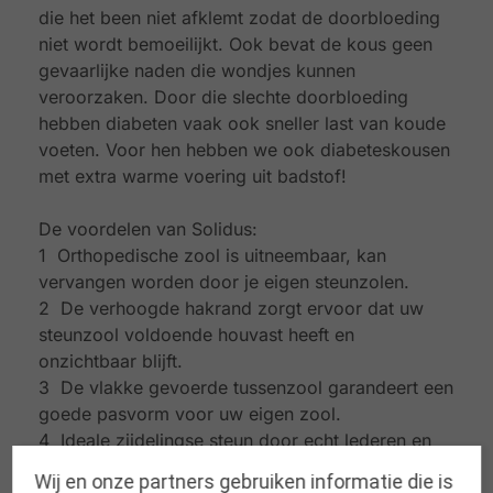
die het been niet afklemt zodat de doorbloeding
niet wordt bemoeilijkt. Ook bevat de kous geen
gevaarlijke naden die wondjes kunnen
veroorzaken. Door die slechte doorbloeding
hebben diabeten vaak ook sneller last van koude
voeten. Voor hen hebben we ook diabeteskousen
met extra warme voering uit badstof!
De voordelen van Solidus:
1 Orthopedische zool is uitneembaar, kan
vervangen worden door je eigen steunzolen.
2 De verhoogde hakrand zorgt ervoor dat uw
steunzool voldoende houvast heeft en
onzichtbaar blijft.
3 De vlakke gevoerde tussenzool garandeert een
goede pasvorm voor uw eigen zool.
4 Ideale zijdelingse steun door echt lederen en
kurken voetbed.
Wij en onze partners gebruiken informatie die is