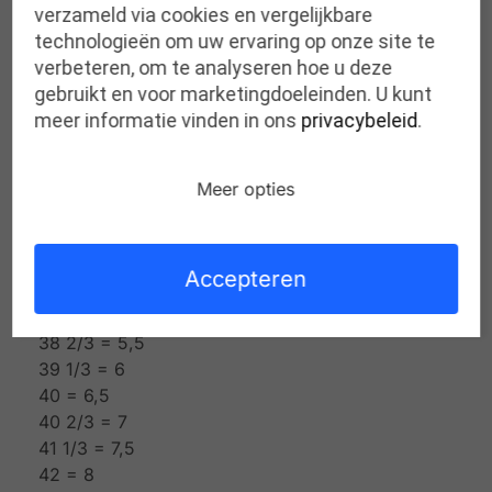
5 Perfecte schokdemping door luchtgepolsterde
verzameld via cookies en vergelijkbare
PU loopzool.
technologieën om uw ervaring op onze site te
6 Geen druk onder de voorvoet en hiel door
verbeteren, om te analyseren hoe u deze
extra latex-zones en optimale drukverdeling door
gebruikt en voor marketingdoeleinden. U kunt
speciale voorvoetsteun.
meer informatie vinden in ons
privacybeleid
.
Maattabel (EU-Amerika):
35 = 2,5
Meer opties
35 2/3 = 3
36 = 3,5
36 2/3 = 4
Accepteren
37 1/3 = 4,5
38 = 5
38 2/3 = 5,5
39 1/3 = 6
40 = 6,5
40 2/3 = 7
41 1/3 = 7,5
42 = 8