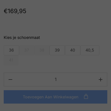
€
169,95
schoenmaat
36
37
38
39
40
40,5
41
Toevoegen Aan Winkelwagen