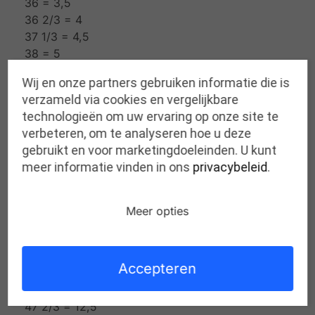
36 = 3,5
36 2/3 = 4
37 1/3 = 4,5
38 = 5
38 2/3 = 5,5
Wij en onze partners gebruiken informatie die is
39 1/3 = 6
verzameld via cookies en vergelijkbare
40 = 6,5
technologieën om uw ervaring op onze site te
40 2/3 = 7
verbeteren, om te analyseren hoe u deze
41 1/3 = 7,5
gebruikt en voor marketingdoeleinden. U kunt
42 = 8
meer informatie vinden in ons
privacybeleid
.
42 2/3 = 8,5
43 1/3 = 9
43 2/3 = 9,5
Meer opties
44 1/3 = 10
45 = 10,5
45 2/3 = 11
Accepteren
46 1/3 = 11,5
47 = 12
47 2/3 = 12,5