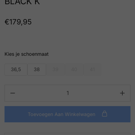
BLACK K
€
179,95
schoenmaat
36,5
38
39
40
41
Toevoegen Aan Winkelwagen