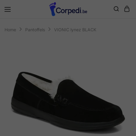
Corpedi
Home
Pantoffels
VIONIC lynez BLACK