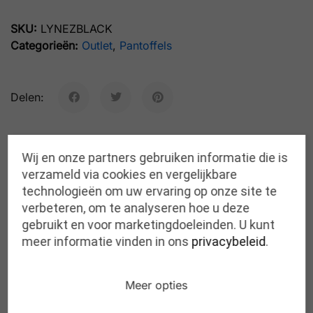
SKU:
LYNEZBLACK
Categorieën:
Outlet
,
Pantoffels
Delen:
Wij en onze partners gebruiken informatie die is
Beschrijving
Bijkomende informatie
Beoordeli
verzameld via cookies en vergelijkbare
technologieën om uw ervaring op onze site te
Breedtemaat: G
verbeteren, om te analyseren hoe u deze
gebruikt en voor marketingdoeleinden. U kunt
Ook verkrijgbaar in bruin, grijs, roos,
meer informatie vinden in ons
privacybeleid
.
luipaardprint en geruit motief.
Meer opties