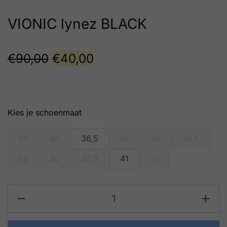
VIONIC lynez BLACK
€
90,00
€
40,00
schoenmaat
35
36
36,5
37
38
38,5
39
40
40,5
41
42