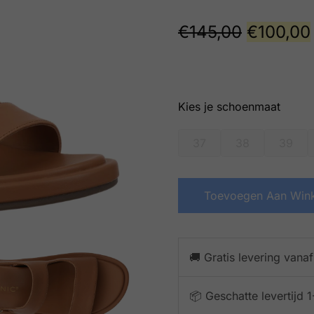
€
145,00
€
100,00
schoenmaat
37
38
39
Toevoegen Aan Win
🚚 Gratis levering vana
📦 Geschatte levertijd