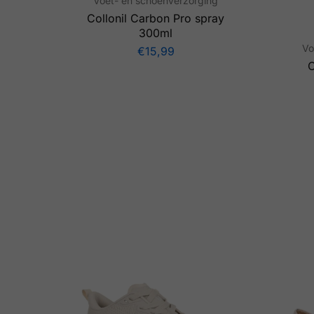
Voet- en schoenverzorging
Collonil Carbon Pro spray
300ml
Vo
€
15,99
C