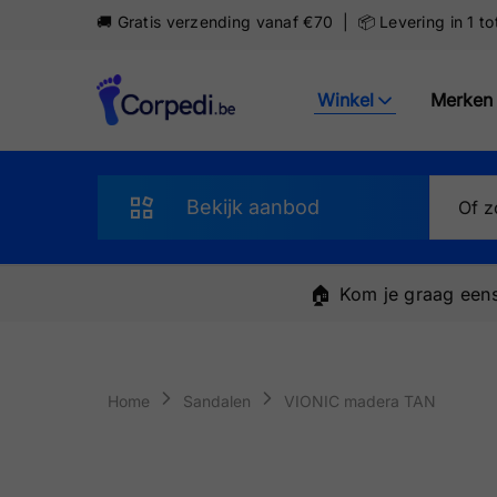
🚚 Gratis verzending vanaf €70 | 📦 Levering in 1 t
Winkel
Merken
Corpedi
Bekijk aanbod
Sandalen
🏠
Kom je graag eens
Slippers
Schoenen
Home
Sandalen
VIONIC madera TAN
Sneakers
Pantoffels