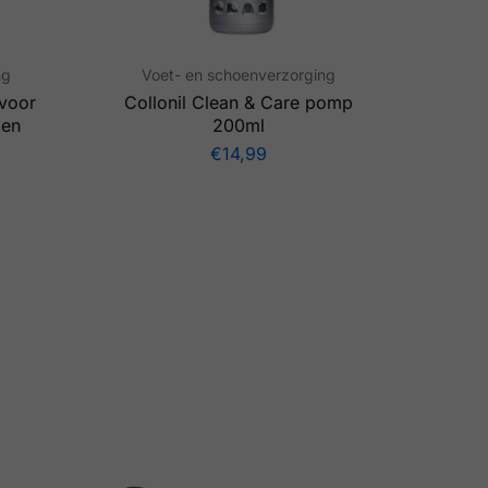
ng
Voet- en schoenverzorging
 voor
Collonil Clean & Care pomp
 en
200ml
€
14,99