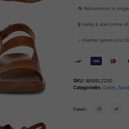
🔄 Retourneren is mogel
🔒 Veilig & snel online 
⭐️ Klanten geven ons 10
SKU:
I8698L2200
Categorieën:
Outlet
,
Sand
Delen: