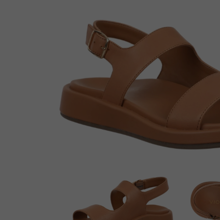
Enkellaarsjes
Kousen
Inlegzolen
Voet- en schoenverzorging
Outlet
Cadeaubon