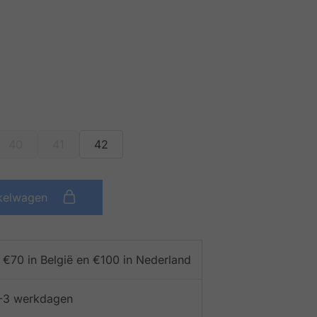
40
41
42
kelwagen
f €70 in België en €100 in Nederland
 1-3 werkdagen