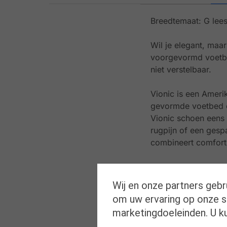
Breedtemaat: G lees
Wil je elegant, ma
voorgevormd voetbed
niet verstelbaar.
Vionic is een Ameri
gevormde voetbed en
Vionic schoen eens u
rugpijn of een gesp
combineert comfort
Ben je verknocht aa
Wij en onze partners gebr
om uw ervaring op onze si
marketingdoeleinden. U k