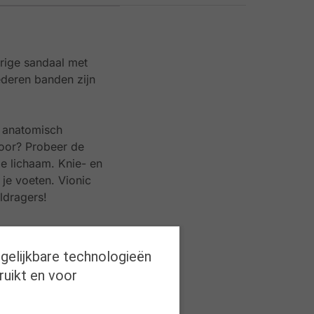
rige sandaal met
ederen banden zijn
t anatomisch
poor? Probeer de
le lichaam. Knie- en
 je voeten. Vionic
ldragers!
rgelijkbare technologieën
ruikt en voor