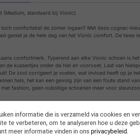
t (Medium, standaard bij Vionic)
ar toch comfortabel de zomer ingaan? Met deze cognac-kleu
 geniet je de hele dag van het Vionic comfort. De twee l
kaans comfortmerk. Typerend aan elke Vionic schoen is he
 de kussentjes onder de hiel en voorvoet. Last van hiels
it! De zool corrigeert je voeten, wat invloed heeft op je he
annen hals, het kan een gevolg zijn van een foute stand van
 met fashion, geen oubollige schoenen meer voor steunzoo
n de Vionic zool? Je kan de zolen ook apart aankopen.
uiken informatie die is verzameld via cookies en ve
te te verbeteren, om te analyseren hoe u deze geb
unt meer informatie vinden in ons
privacybeleid
.