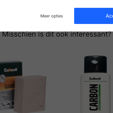
Ac
Meer opties
Misschien is dit ook interessant?