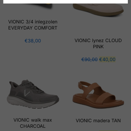
VIONIC 3/4 inlegzolen
EVERYDAY COMFORT
VIONIC lynez CLOUD
€
38,00
PINK
€
90,00
€
40,00
VIONIC walk max
VIONIC madera TAN
CHARCOAL