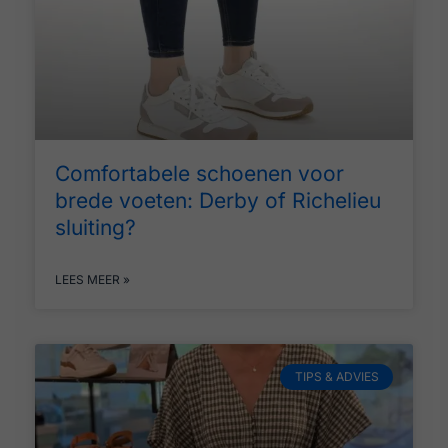
Comfortabele schoenen voor
brede voeten: Derby of Richelieu
sluiting?
LEES MEER »
TIPS & ADVIES