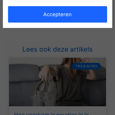
Accepteren
Lees ook deze artikels
TIPS & ADVIES
Hoe voorkom je geurtjes in je