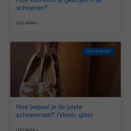
schoenen?
LEES MEER »
TIPS & ADVIES
Hoe bepaal je de juiste
schoenmaat? (Vionic gids)
LEES MEER »