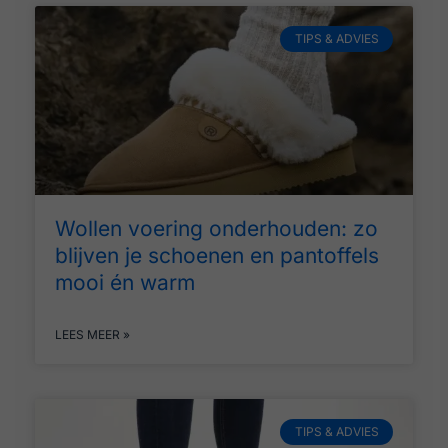
TIPS & ADVIES
Wollen voering onderhouden: zo
blijven je schoenen en pantoffels
mooi én warm
LEES MEER »
TIPS & ADVIES