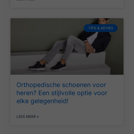
TIPS & ADVIES
Orthopedische schoenen voor
heren? Een stijlvolle optie voor
elke gelegenheid!
LEES MEER »