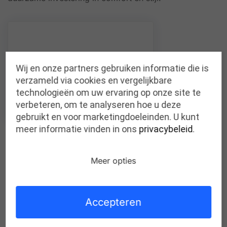
Wij en onze partners gebruiken informatie die is
verzameld via cookies en vergelijkbare
technologieën om uw ervaring op onze site te
verbeteren, om te analyseren hoe u deze
gebruikt en voor marketingdoeleinden. U kunt
meer informatie vinden in ons
privacybeleid
.
Meer opties
SCHOLL kathleen ZEBRA BEIGE BLACK
Waarom kiezen voor Scholl?
Accepteren
Scholl is hét merk voor wie op zoek is naar modieuze