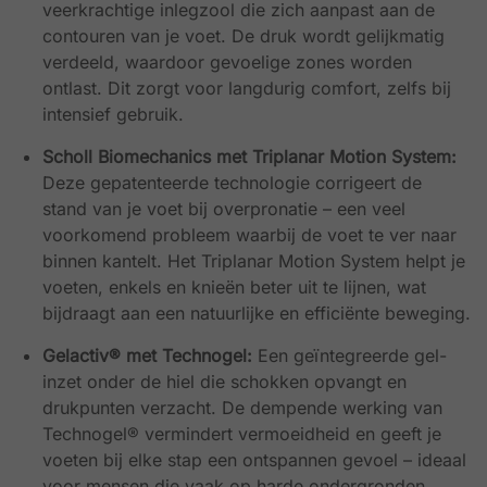
veerkrachtige inlegzool die zich aanpast aan de
contouren van je voet. De druk wordt gelijkmatig
verdeeld, waardoor gevoelige zones worden
ontlast. Dit zorgt voor langdurig comfort, zelfs bij
intensief gebruik.
Scholl Biomechanics met Triplanar Motion System:
Deze gepatenteerde technologie corrigeert de
stand van je voet bij overpronatie – een veel
voorkomend probleem waarbij de voet te ver naar
binnen kantelt. Het Triplanar Motion System helpt je
voeten, enkels en knieën beter uit te lijnen, wat
bijdraagt aan een natuurlijke en efficiënte beweging.
Gelactiv® met Technogel:
Een geïntegreerde gel-
inzet onder de hiel die schokken opvangt en
drukpunten verzacht. De dempende werking van
Technogel® vermindert vermoeidheid en geeft je
voeten bij elke stap een ontspannen gevoel – ideaal
voor mensen die vaak op harde ondergronden